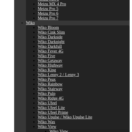
Meizu MX 4 Pro
Meizu Pro 5
Meizu Pro 6
Meizu Pro 7
Wiko
Wiko Bloom
Wiko Cink Slim
Wiko Darkside
Wiko Darknight
Wiko Darkfull
Wiko Fever 4G
Wiko Five
Wiko Getaway
Wiko Highway
Wiko King
Wiko Lenny 2 / Lenny 3
Wiko Peax
Wiko Rainbow
Wiko Stairway
Wiko Pulp
Wiko Ridge 4G
Wiko Ufeel
Wiko Ufeel Lite
Wiko Ufeel Prime
Wiko Upulse / Wiko Upulse Lite
Wiko Wax
Wiko View
Wiko View