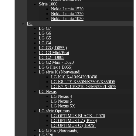
Série 1000
Nokia Lumia 1520
Nokia Lumia 1320
Nokia Lumia 1020
LG
LG G7
LG G6
LG G5
LG G4
LG G3 ( D855 )
LG G3 Mini/Beat
LG G2 - D805
LG G2 Mini - D620
LG G Flex ( D955)
LG série K (Nouveauté)
LG K10 K410/K420/K430
LG K8 LTE K350N/K350E/K350DS
LG K7 X210/X210DS/MS330/LS675
LG Nexus
LG Nexus 4
LG Nexus 5
LG Nexus 5X
LG série Optimus
LG OPTIMUS BLACK - P970
LG OPTIMUS L7 ( P700)
LG OPTIMUS G ( E975)
LG G Pro (Nouveauté)
LG V20