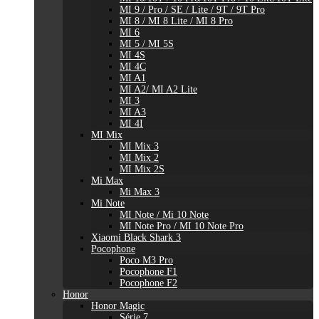
MI 9 / Pro / SE / Lite / 9T / 9T Pro
MI 8 / MI 8 Lite / MI 8 Pro
MI 6
MI 5 / MI 5S
MI 4S
MI 4C
MI A1
MI A2/ MI A2 Lite
MI 3
MI A3
MI 4I
MI Mix
MI Mix 3
MI Mix 2
MI Mix 2S
Mi Max
Mi Max 3
Mi Note
MI Note / Mi 10 Note
MI Note Pro / MI 10 Note Pro
Xiaomi Black Shark 3
Pocophone
Poco M3 Pro
Pocophone F1
Pocophone F2
Honor
Honor Magic
Série 7