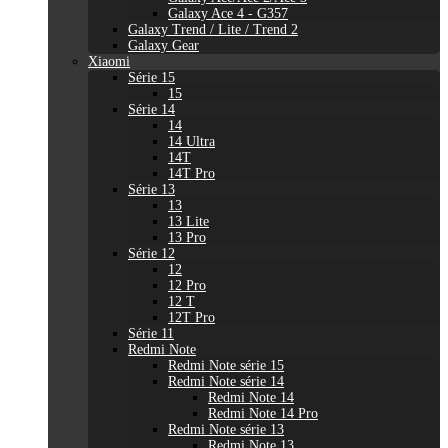
Galaxy Ace 4 - G357
Galaxy Trend / Lite / Trend 2
Galaxy Gear
Xiaomi
Série 15
15
Série 14
14
14 Ultra
14T
14T Pro
Série 13
13
13 Lite
13 Pro
Série 12
12
12 Pro
12 T
12T Pro
Série 11
Redmi Note
Redmi Note série 15
Redmi Note série 14
Redmi Note 14
Redmi Note 14 Pro
Redmi Note série 13
Redmi Note 13