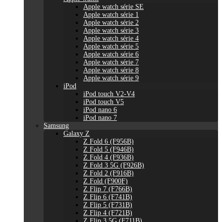
Apple watch série SE
Apple watch série 1
Apple watch série 2
Apple watch série 3
Apple watch série 4
Apple watch série 5
Apple watch série 6
Apple watch série 7
Apple watch série 8
Apple watch série 9
iPod
iPod touch V2-V4
iPod touch V5
iPod nano 6
iPod nano 7
Samsung
Galaxy Z
Z Fold 6 (F956B)
Z Fold 5 (F946B)
Z Fold 4 (F936B)
Z Fold 3 5G (F926B)
Z Fold 2 (F916B)
Z Fold (F900F)
Z Flip 7 (F766B)
Z Flip 6 (F741B)
Z Flip 5 (F731B)
Z Flip 4 (F721B)
Z Flip 3 5G (F711B)