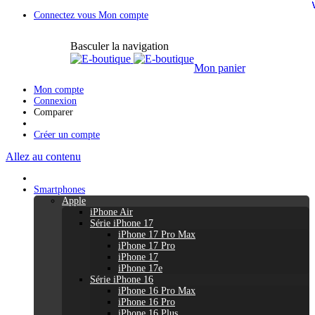
Connectez vous
Mon compte
Basculer la navigation
Mon panier
Mon compte
Connexion
Comparer
Créer un compte
Allez au contenu
Smartphones
Apple
iPhone Air
Série iPhone 17
iPhone 17 Pro Max
iPhone 17 Pro
iPhone 17
iPhone 17e
Série iPhone 16
iPhone 16 Pro Max
iPhone 16 Pro
iPhone 16 Plus