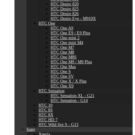
HTC Desire 820
HTC Desire 825
HTC Desire 826
HTC Desire Eye - M910X
HTC One
HTC One A9
HTC One E9 / E9 Plus
HTC One mini 2
HTC One mini M4
HTC One M7
HTC One M8
HTC One M8S
HTC One M9 / M9 Plus
HTC One Max
HTC One S
HTC One SV
HTC One X / X Plus
HTC One X9
HTC Sensation
HTC Sensation XL - G21
HTC Sensation - G14
HTC 10
HTC 8S
HTC 8X
HTC HD 7
HTC Wild fire S - G13
Sony
Xperia