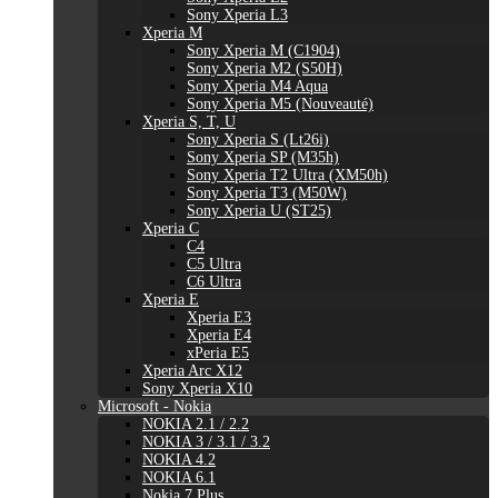
Sony Xperia L3
Xperia M
Sony Xperia M (C1904)
Sony Xperia M2 (S50H)
Sony Xperia M4 Aqua
Sony Xperia M5 (Nouveauté)
Xperia S, T, U
Sony Xperia S (Lt26i)
Sony Xperia SP (M35h)
Sony Xperia T2 Ultra (XM50h)
Sony Xperia T3 (M50W)
Sony Xperia U (ST25)
Xperia C
C4
C5 Ultra
C6 Ultra
Xperia E
Xperia E3
Xperia E4
xPeria E5
Xperia Arc X12
Sony Xperia X10
Microsoft - Nokia
NOKIA 2.1 / 2.2
NOKIA 3 / 3.1 / 3.2
NOKIA 4.2
NOKIA 6.1
Nokia 7 Plus