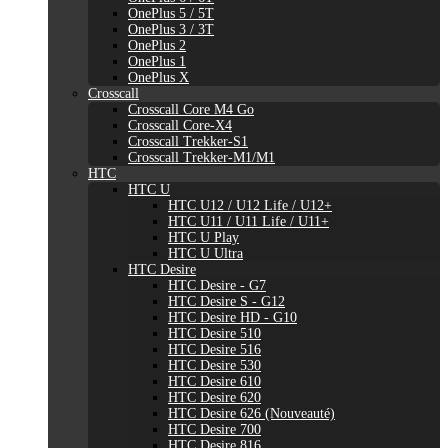
OnePlus 5 / 5T
OnePlus 3 / 3T
OnePlus 2
OnePlus 1
OnePlus X
Crosscall
Crosscall Core M4 Go
Crosscall Core-X4
Crosscall Trekker-S1
Crosscall Trekker-M1/M1
HTC
HTC U
HTC U12 / U12 Life / U12+
HTC U11 / U11 Life / U11+
HTC U Play
HTC U Ultra
HTC Desire
HTC Desire - G7
HTC Desire S - G12
HTC Desire HD - G10
HTC Desire 510
HTC Desire 516
HTC Desire 530
HTC Desire 610
HTC Desire 620
HTC Desire 626 (Nouveauté)
HTC Desire 700
HTC Desire 816