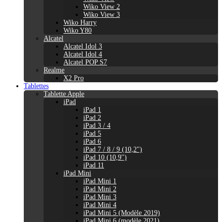
Wiko View 2
Wiko View 3
Wiko Harry
Wiko Y80
Alcatel
Alcatel Idol 3
Alcatel Idol 4
Alcatel POP S7
Realme
X2 Pro
Tablettes
Tablette Apple
iPad
iPad 1
iPad 2
iPad 3 / 4
iPad 5
iPad 6
iPad 7 / 8 / 9 (10,2")
iPad 10 (10,9'')
iPad 11
iPad Mini
iPad Mini 1
iPad Mini 2
iPad Mini 3
iPad Mini 4
iPad Mini 5 (Modèle 2019)
iPad Mini 6 (modèle 2021)