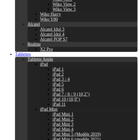
Wiko View 2
Wiko View 3
Wiko Harry
Wiko Y80
Alcatel
Alcatel Idol 3
Alcatel Idol 4
Alcatel POP S7
Realme
X2 Pro
Tablettes
Tablette Apple
iPad
iPad 1
iPad 2
iPad 3 / 4
iPad 5
iPad 6
iPad 7 / 8 / 9 (10,2")
iPad 10 (10,9'')
iPad 11
iPad Mini
iPad Mini 1
iPad Mini 2
iPad Mini 3
iPad Mini 4
iPad Mini 5 (Modèle 2019)
iPad Mini 6 (modèle 2021)