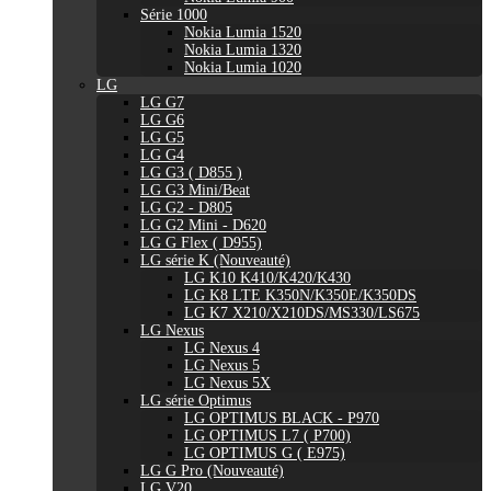
Série 1000
Nokia Lumia 1520
Nokia Lumia 1320
Nokia Lumia 1020
LG
LG G7
LG G6
LG G5
LG G4
LG G3 ( D855 )
LG G3 Mini/Beat
LG G2 - D805
LG G2 Mini - D620
LG G Flex ( D955)
LG série K (Nouveauté)
LG K10 K410/K420/K430
LG K8 LTE K350N/K350E/K350DS
LG K7 X210/X210DS/MS330/LS675
LG Nexus
LG Nexus 4
LG Nexus 5
LG Nexus 5X
LG série Optimus
LG OPTIMUS BLACK - P970
LG OPTIMUS L7 ( P700)
LG OPTIMUS G ( E975)
LG G Pro (Nouveauté)
LG V20