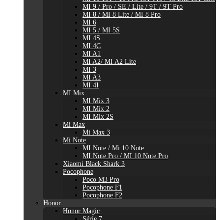
MI 9 / Pro / SE / Lite / 9T / 9T Pro
MI 8 / MI 8 Lite / MI 8 Pro
MI 6
MI 5 / MI 5S
MI 4S
MI 4C
MI A1
MI A2/ MI A2 Lite
MI 3
MI A3
MI 4I
MI Mix
MI Mix 3
MI Mix 2
MI Mix 2S
Mi Max
Mi Max 3
Mi Note
MI Note / Mi 10 Note
MI Note Pro / MI 10 Note Pro
Xiaomi Black Shark 3
Pocophone
Poco M3 Pro
Pocophone F1
Pocophone F2
Honor
Honor Magic
Série 7