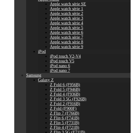
Apple watch série SE
Apple watch série 1
Apple watch série 2
Apple watch série 3
Apple watch série 4
Apple watch série 5
Apple watch série 6
Apple watch série 7
Apple watch série 8
Apple watch série 9
iPod
iPod touch V2-V4
iPod touch V5
iPod nano 6
iPod nano 7
Samsung
Galaxy Z
Z Fold 6 (F956B)
Z Fold 5 (F946B)
Z Fold 4 (F936B)
Z Fold 3 5G (F926B)
Z Fold 2 (F916B)
Z Fold (F900F)
Z Flip 7 (F766B)
Z Flip 6 (F741B)
Z Flip 5 (F731B)
Z Flip 4 (F721B)
Z Flip 3 5G (F711B)