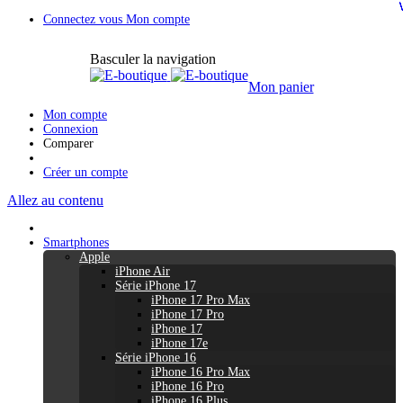
Connectez vous
Mon compte
Basculer la navigation
Mon panier
Mon compte
Connexion
Comparer
Créer un compte
Allez au contenu
Smartphones
Apple
iPhone Air
Série iPhone 17
iPhone 17 Pro Max
iPhone 17 Pro
iPhone 17
iPhone 17e
Série iPhone 16
iPhone 16 Pro Max
iPhone 16 Pro
iPhone 16 Plus