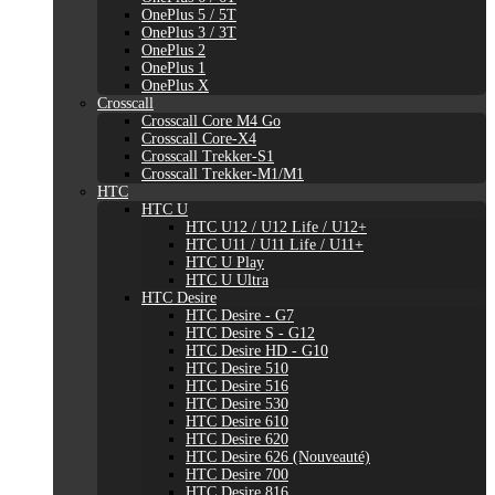
OnePlus 5 / 5T
OnePlus 3 / 3T
OnePlus 2
OnePlus 1
OnePlus X
Crosscall
Crosscall Core M4 Go
Crosscall Core-X4
Crosscall Trekker-S1
Crosscall Trekker-M1/M1
HTC
HTC U
HTC U12 / U12 Life / U12+
HTC U11 / U11 Life / U11+
HTC U Play
HTC U Ultra
HTC Desire
HTC Desire - G7
HTC Desire S - G12
HTC Desire HD - G10
HTC Desire 510
HTC Desire 516
HTC Desire 530
HTC Desire 610
HTC Desire 620
HTC Desire 626 (Nouveauté)
HTC Desire 700
HTC Desire 816