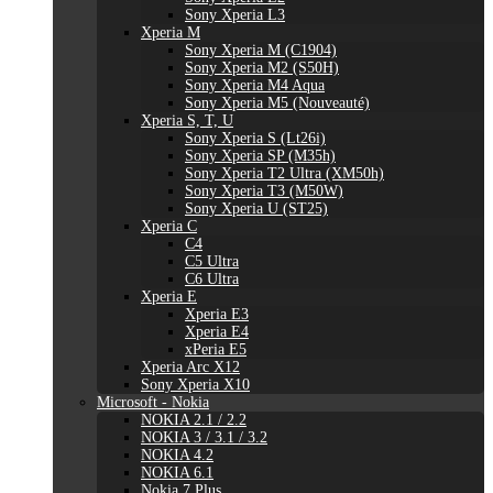
Sony Xperia L3
Xperia M
Sony Xperia M (C1904)
Sony Xperia M2 (S50H)
Sony Xperia M4 Aqua
Sony Xperia M5 (Nouveauté)
Xperia S, T, U
Sony Xperia S (Lt26i)
Sony Xperia SP (M35h)
Sony Xperia T2 Ultra (XM50h)
Sony Xperia T3 (M50W)
Sony Xperia U (ST25)
Xperia C
C4
C5 Ultra
C6 Ultra
Xperia E
Xperia E3
Xperia E4
xPeria E5
Xperia Arc X12
Sony Xperia X10
Microsoft - Nokia
NOKIA 2.1 / 2.2
NOKIA 3 / 3.1 / 3.2
NOKIA 4.2
NOKIA 6.1
Nokia 7 Plus