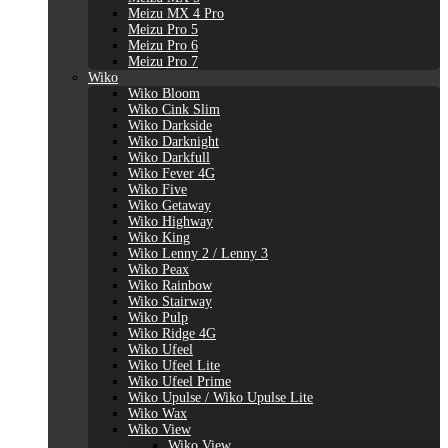
Meizu MX 4 Pro
Meizu Pro 5
Meizu Pro 6
Meizu Pro 7
Wiko
Wiko Bloom
Wiko Cink Slim
Wiko Darkside
Wiko Darknight
Wiko Darkfull
Wiko Fever 4G
Wiko Five
Wiko Getaway
Wiko Highway
Wiko King
Wiko Lenny 2 / Lenny 3
Wiko Peax
Wiko Rainbow
Wiko Stairway
Wiko Pulp
Wiko Ridge 4G
Wiko Ufeel
Wiko Ufeel Lite
Wiko Ufeel Prime
Wiko Upulse / Wiko Upulse Lite
Wiko Wax
Wiko View
Wiko View