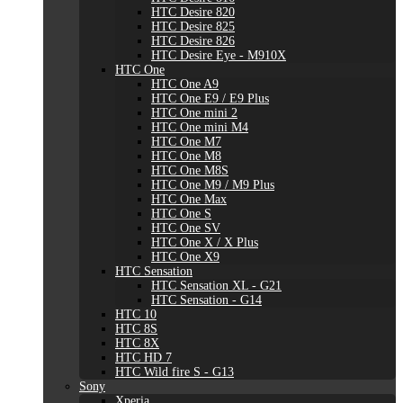
HTC Desire 820
HTC Desire 825
HTC Desire 826
HTC Desire Eye - M910X
HTC One
HTC One A9
HTC One E9 / E9 Plus
HTC One mini 2
HTC One mini M4
HTC One M7
HTC One M8
HTC One M8S
HTC One M9 / M9 Plus
HTC One Max
HTC One S
HTC One SV
HTC One X / X Plus
HTC One X9
HTC Sensation
HTC Sensation XL - G21
HTC Sensation - G14
HTC 10
HTC 8S
HTC 8X
HTC HD 7
HTC Wild fire S - G13
Sony
Xperia