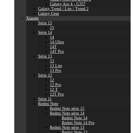
Galaxy Ace 4 - G357
Galaxy Trend / Lite / Trend 2
Galaxy Gear
Xiaomi
Série 15
15
Série 14
14
14 Ultra
14T
14T Pro
Série 13
13
13 Lite
13 Pro
Série 12
12
12 Pro
12 T
12T Pro
Série 11
Redmi Note
Redmi Note série 15
Redmi Note série 14
Redmi Note 14
Redmi Note 14 Pro
Redmi Note série 13
Redmi Note 13