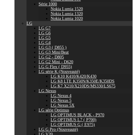
Série 1000
Nokia Lumia 1520
Nokia Lumia 1320
Nokia Lumia 1020
LG
LG G7
LG G6
LG G5
LG G4
LG G3 ( D855 )
LG G3 Mini/Beat
LG G2 - D805
LG G2 Mini - D620
LG G Flex ( D955)
LG série K (Nouveauté)
LG K10 K410/K420/K430
LG K8 LTE K350N/K350E/K350DS
LG K7 X210/X210DS/MS330/LS675
LG Nexus
LG Nexus 4
LG Nexus 5
LG Nexus 5X
LG série Optimus
LG OPTIMUS BLACK - P970
LG OPTIMUS L7 ( P700)
LG OPTIMUS G ( E975)
LG G Pro (Nouveauté)
LG V20