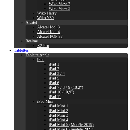
Wiko View 2
Wiko View 3
Wiko Harry
Wiko Y80
Alcatel
Alcatel Idol 3
Alcatel Idol 4
Alcatel POP S7
Realme
X2 Pro
Tablettes
Tablette Apple
iPad
iPad 1
iPad 2
iPad 3 / 4
iPad 5
iPad 6
iPad 7 / 8 / 9 (10,2")
iPad 10 (10,9'')
iPad 11
iPad Mini
iPad Mini 1
iPad Mini 2
iPad Mini 3
iPad Mini 4
iPad Mini 5 (Modèle 2019)
iPad Mini 6 (modèle 2021)