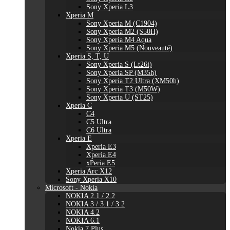
Sony Xperia L3
Xperia M
Sony Xperia M (C1904)
Sony Xperia M2 (S50H)
Sony Xperia M4 Aqua
Sony Xperia M5 (Nouveauté)
Xperia S, T, U
Sony Xperia S (Lt26i)
Sony Xperia SP (M35h)
Sony Xperia T2 Ultra (XM50h)
Sony Xperia T3 (M50W)
Sony Xperia U (ST25)
Xperia C
C4
C5 Ultra
C6 Ultra
Xperia E
Xperia E3
Xperia E4
xPeria E5
Xperia Arc X12
Sony Xperia X10
Microsoft - Nokia
NOKIA 2.1 / 2.2
NOKIA 3 / 3.1 / 3.2
NOKIA 4.2
NOKIA 6.1
Nokia 7 Plus