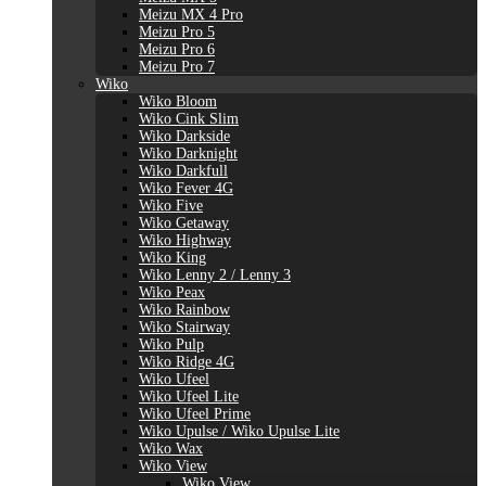
Meizu MX 4 Pro
Meizu Pro 5
Meizu Pro 6
Meizu Pro 7
Wiko
Wiko Bloom
Wiko Cink Slim
Wiko Darkside
Wiko Darknight
Wiko Darkfull
Wiko Fever 4G
Wiko Five
Wiko Getaway
Wiko Highway
Wiko King
Wiko Lenny 2 / Lenny 3
Wiko Peax
Wiko Rainbow
Wiko Stairway
Wiko Pulp
Wiko Ridge 4G
Wiko Ufeel
Wiko Ufeel Lite
Wiko Ufeel Prime
Wiko Upulse / Wiko Upulse Lite
Wiko Wax
Wiko View
Wiko View