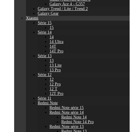
Galaxy Ace 4 - G357
Galaxy Trend / Lite / Trend 2
Galaxy Gear
Xiaomi
Série 15
15
Série 14
14
14 Ultra
14T
14T Pro
Série 13
13
13 Lite
13 Pro
Série 12
12
12 Pro
12 T
12T Pro
Série 11
Redmi Note
Redmi Note série 15
Redmi Note série 14
Redmi Note 14
Redmi Note 14 Pro
Redmi Note série 13
Redmi Note 13