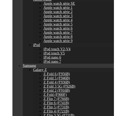
Apple watch série SE
Apple watch série 1
Apple watch série 2
Apple watch série 3
Apple watch série 4
Apple watch série 5
Apple watch série 6
Apple watch série 7
Apple watch série 8
Apple watch série 9
iPod
iPod touch V2-V4
iPod touch V5
iPod nano 6
iPod nano 7
Samsung
Galaxy Z
Z Fold 6 (F956B)
Z Fold 5 (F946B)
Z Fold 4 (F936B)
Z Fold 3 5G (F926B)
Z Fold 2 (F916B)
Z Fold (F900F)
Z Flip 7 (F766B)
Z Flip 6 (F741B)
Z Flip 5 (F731B)
Z Flip 4 (F721B)
Z Flip 3 5G (F711B)