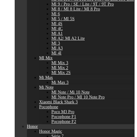
MI 9 / Pro / SE / Lite / 9T / 9T Pro
MI 8 / MI 8 Lite / MI 8 Pro
MI 6
MI 5 / MI 5S
MI 4S
MI 4C
MI A1
MI A2/ MI A2 Lite
MI 3
MI A3
MI 4I
MI Mix
MI Mix 3
MI Mix 2
MI Mix 2S
Mi Max
Mi Max 3
Mi Note
MI Note / Mi 10 Note
MI Note Pro / MI 10 Note Pro
Xiaomi Black Shark 3
Pocophone
Poco M3 Pro
Pocophone F1
Pocophone F2
Honor
Honor Magic
Série 7