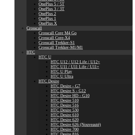
OnePlus 5 / 5T
OnePlus 3 / 3T
OnePlus 2
OnePlus 1
OnePlus X
Crosscall
Crosscall Core M4 Go
Crosscall Core-X4
Crosscall Trekker-S1
Crosscall Trekker-M1/M1
HTC
HTC U
HTC U12 / U12 Life / U12+
HTC U11 / U11 Life / U11+
HTC U Play
HTC U Ultra
HTC Desire
HTC Desire - G7
HTC Desire S - G12
HTC Desire HD - G10
HTC Desire 510
HTC Desire 516
HTC Desire 530
HTC Desire 610
HTC Desire 620
HTC Desire 626 (Nouveauté)
HTC Desire 700
HTC Desire 816