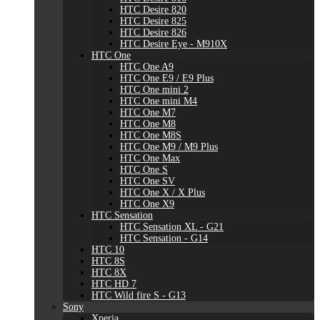
HTC Desire 820
HTC Desire 825
HTC Desire 826
HTC Desire Eye - M910X
HTC One
HTC One A9
HTC One E9 / E9 Plus
HTC One mini 2
HTC One mini M4
HTC One M7
HTC One M8
HTC One M8S
HTC One M9 / M9 Plus
HTC One Max
HTC One S
HTC One SV
HTC One X / X Plus
HTC One X9
HTC Sensation
HTC Sensation XL - G21
HTC Sensation - G14
HTC 10
HTC 8S
HTC 8X
HTC HD 7
HTC Wild fire S - G13
Sony
Xperia