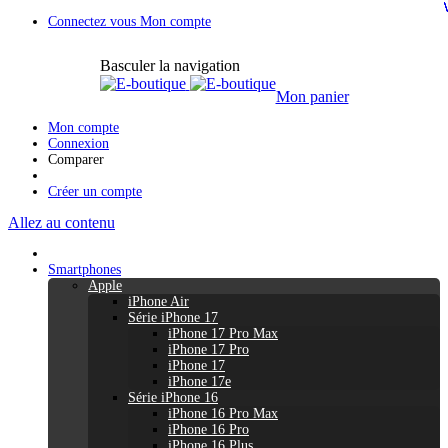
Connectez vous
Mon compte
Basculer la navigation
Mon panier
Mon compte
Connexion
Comparer
Créer un compte
Allez au contenu
Smartphones
Apple
iPhone Air
Série iPhone 17
iPhone 17 Pro Max
iPhone 17 Pro
iPhone 17
iPhone 17e
Série iPhone 16
iPhone 16 Pro Max
iPhone 16 Pro
iPhone 16 Plus