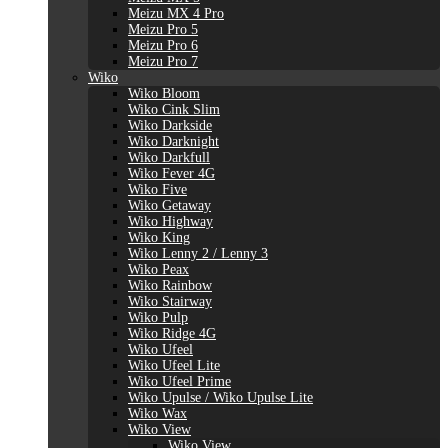
Meizu MX 4 Pro
Meizu Pro 5
Meizu Pro 6
Meizu Pro 7
Wiko
Wiko Bloom
Wiko Cink Slim
Wiko Darkside
Wiko Darknight
Wiko Darkfull
Wiko Fever 4G
Wiko Five
Wiko Getaway
Wiko Highway
Wiko King
Wiko Lenny 2 / Lenny 3
Wiko Peax
Wiko Rainbow
Wiko Stairway
Wiko Pulp
Wiko Ridge 4G
Wiko Ufeel
Wiko Ufeel Lite
Wiko Ufeel Prime
Wiko Upulse / Wiko Upulse Lite
Wiko Wax
Wiko View
Wiko View