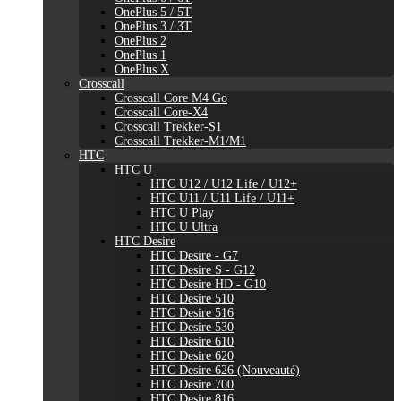
OnePlus 5 / 5T
OnePlus 3 / 3T
OnePlus 2
OnePlus 1
OnePlus X
Crosscall
Crosscall Core M4 Go
Crosscall Core-X4
Crosscall Trekker-S1
Crosscall Trekker-M1/M1
HTC
HTC U
HTC U12 / U12 Life / U12+
HTC U11 / U11 Life / U11+
HTC U Play
HTC U Ultra
HTC Desire
HTC Desire - G7
HTC Desire S - G12
HTC Desire HD - G10
HTC Desire 510
HTC Desire 516
HTC Desire 530
HTC Desire 610
HTC Desire 620
HTC Desire 626 (Nouveauté)
HTC Desire 700
HTC Desire 816