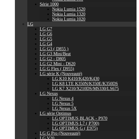
Série 1000
Nokia Lumia 1520
Nokia Lumia 1320
Nokia Lumia 1020
LG
LG G7
LG G6
LG G5
LG G4
LG G3 ( D855 )
LG G3 Mini/Beat
LG G2 - D805
LG G2 Mini - D620
LG G Flex ( D955)
LG série K (Nouveauté)
LG K10 K410/K420/K430
LG K8 LTE K350N/K350E/K350DS
LG K7 X210/X210DS/MS330/LS675
LG Nexus
LG Nexus 4
LG Nexus 5
LG Nexus 5X
LG série Optimus
LG OPTIMUS BLACK - P970
LG OPTIMUS L7 ( P700)
LG OPTIMUS G ( E975)
LG G Pro (Nouveauté)
LG V20