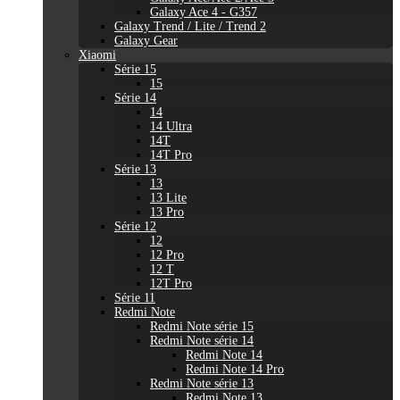
Galaxy Ace 4 - G357
Galaxy Trend / Lite / Trend 2
Galaxy Gear
Xiaomi
Série 15
15
Série 14
14
14 Ultra
14T
14T Pro
Série 13
13
13 Lite
13 Pro
Série 12
12
12 Pro
12 T
12T Pro
Série 11
Redmi Note
Redmi Note série 15
Redmi Note série 14
Redmi Note 14
Redmi Note 14 Pro
Redmi Note série 13
Redmi Note 13