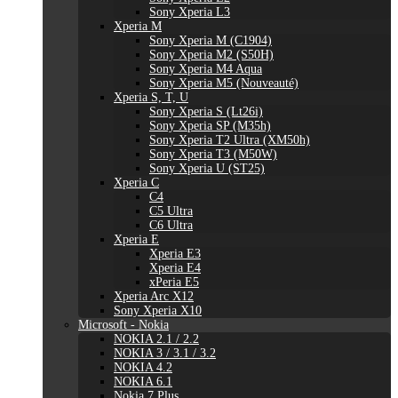
Sony Xperia L3
Xperia M
Sony Xperia M (C1904)
Sony Xperia M2 (S50H)
Sony Xperia M4 Aqua
Sony Xperia M5 (Nouveauté)
Xperia S, T, U
Sony Xperia S (Lt26i)
Sony Xperia SP (M35h)
Sony Xperia T2 Ultra (XM50h)
Sony Xperia T3 (M50W)
Sony Xperia U (ST25)
Xperia C
C4
C5 Ultra
C6 Ultra
Xperia E
Xperia E3
Xperia E4
xPeria E5
Xperia Arc X12
Sony Xperia X10
Microsoft - Nokia
NOKIA 2.1 / 2.2
NOKIA 3 / 3.1 / 3.2
NOKIA 4.2
NOKIA 6.1
Nokia 7 Plus