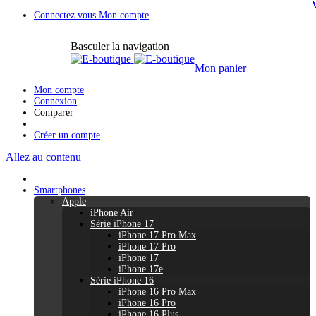
Connectez vous
Mon compte
Basculer la navigation
Mon panier
Mon compte
Connexion
Comparer
Créer un compte
Allez au contenu
Smartphones
Apple
iPhone Air
Série iPhone 17
iPhone 17 Pro Max
iPhone 17 Pro
iPhone 17
iPhone 17e
Série iPhone 16
iPhone 16 Pro Max
iPhone 16 Pro
iPhone 16 Plus