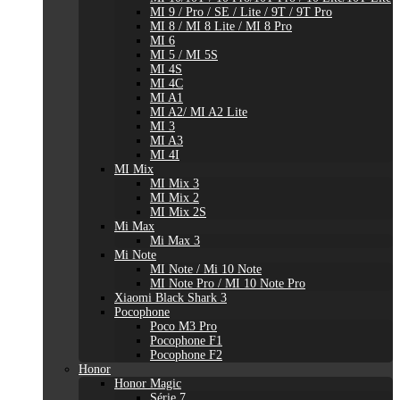
MI 9 / Pro / SE / Lite / 9T / 9T Pro
MI 8 / MI 8 Lite / MI 8 Pro
MI 6
MI 5 / MI 5S
MI 4S
MI 4C
MI A1
MI A2/ MI A2 Lite
MI 3
MI A3
MI 4I
MI Mix
MI Mix 3
MI Mix 2
MI Mix 2S
Mi Max
Mi Max 3
Mi Note
MI Note / Mi 10 Note
MI Note Pro / MI 10 Note Pro
Xiaomi Black Shark 3
Pocophone
Poco M3 Pro
Pocophone F1
Pocophone F2
Honor
Honor Magic
Série 7