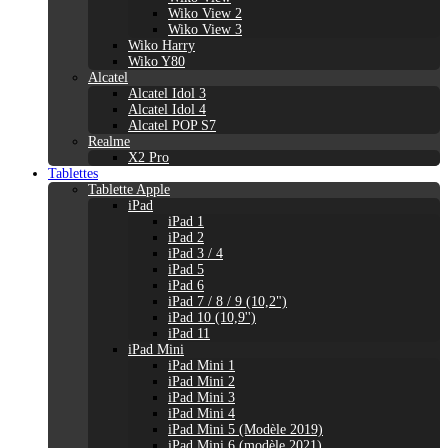
Wiko View 2
Wiko View 3
Wiko Harry
Wiko Y80
Alcatel
Alcatel Idol 3
Alcatel Idol 4
Alcatel POP S7
Realme
X2 Pro
Tablettes
Tablette Apple
iPad
iPad 1
iPad 2
iPad 3 / 4
iPad 5
iPad 6
iPad 7 / 8 / 9 (10,2")
iPad 10 (10,9'')
iPad 11
iPad Mini
iPad Mini 1
iPad Mini 2
iPad Mini 3
iPad Mini 4
iPad Mini 5 (Modèle 2019)
iPad Mini 6 (modèle 2021)