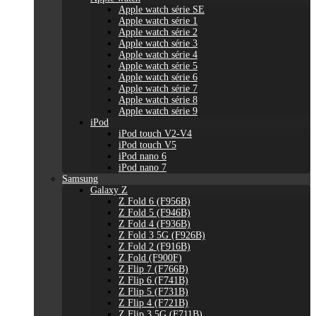
Apple watch série SE
Apple watch série 1
Apple watch série 2
Apple watch série 3
Apple watch série 4
Apple watch série 5
Apple watch série 6
Apple watch série 7
Apple watch série 8
Apple watch série 9
iPod
iPod touch V2-V4
iPod touch V5
iPod nano 6
iPod nano 7
Samsung
Galaxy Z
Z Fold 6 (F956B)
Z Fold 5 (F946B)
Z Fold 4 (F936B)
Z Fold 3 5G (F926B)
Z Fold 2 (F916B)
Z Fold (F900F)
Z Flip 7 (F766B)
Z Flip 6 (F741B)
Z Flip 5 (F731B)
Z Flip 4 (F721B)
Z Flip 3 5G (F711B)