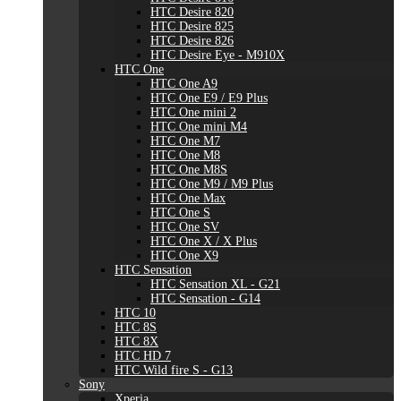
HTC Desire 820
HTC Desire 825
HTC Desire 826
HTC Desire Eye - M910X
HTC One
HTC One A9
HTC One E9 / E9 Plus
HTC One mini 2
HTC One mini M4
HTC One M7
HTC One M8
HTC One M8S
HTC One M9 / M9 Plus
HTC One Max
HTC One S
HTC One SV
HTC One X / X Plus
HTC One X9
HTC Sensation
HTC Sensation XL - G21
HTC Sensation - G14
HTC 10
HTC 8S
HTC 8X
HTC HD 7
HTC Wild fire S - G13
Sony
Xperia