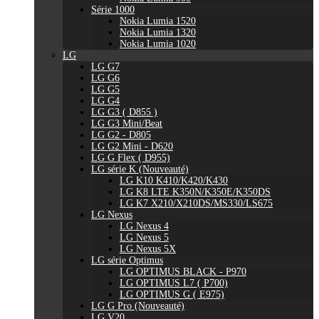
Série 1000
Nokia Lumia 1520
Nokia Lumia 1320
Nokia Lumia 1020
LG
LG G7
LG G6
LG G5
LG G4
LG G3 ( D855 )
LG G3 Mini/Beat
LG G2 - D805
LG G2 Mini - D620
LG G Flex ( D955)
LG série K (Nouveauté)
LG K10 K410/K420/K430
LG K8 LTE K350N/K350E/K350DS
LG K7 X210/X210DS/MS330/LS675
LG Nexus
LG Nexus 4
LG Nexus 5
LG Nexus 5X
LG série Optimus
LG OPTIMUS BLACK - P970
LG OPTIMUS L7 ( P700)
LG OPTIMUS G ( E975)
LG G Pro (Nouveauté)
LG V20