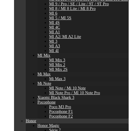
MI 9 / Pro / SE / Lite / 9T / 9T Pro
MI 8 / MI 8 Lite / MI 8 Pro
MI 6
MI 5 / MI 5S
MI 4S
MI 4C
MI A1
MI A2/ MI A2 Lite
MI 3
MI A3
MI 4I
MI Mix
MI Mix 3
MI Mix 2
MI Mix 2S
Mi Max
Mi Max 3
Mi Note
MI Note / Mi 10 Note
MI Note Pro / MI 10 Note Pro
Xiaomi Black Shark 3
Pocophone
Poco M3 Pro
Pocophone F1
Pocophone F2
Honor
Honor Magic
Série 7