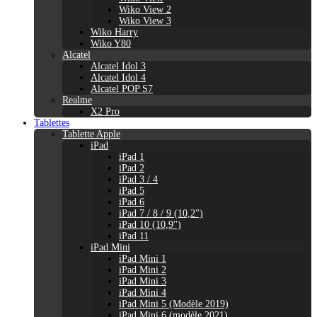
Wiko View 2
Wiko View 3
Wiko Harry
Wiko Y80
Alcatel
Alcatel Idol 3
Alcatel Idol 4
Alcatel POP S7
Realme
X2 Pro
Tablettes
Tablette Apple
iPad
iPad 1
iPad 2
iPad 3 / 4
iPad 5
iPad 6
iPad 7 / 8 / 9 (10,2")
iPad 10 (10,9'')
iPad 11
iPad Mini
iPad Mini 1
iPad Mini 2
iPad Mini 3
iPad Mini 4
iPad Mini 5 (Modèle 2019)
iPad Mini 6 (modèle 2021)