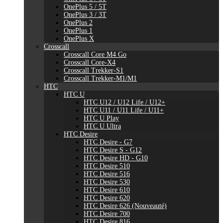
OnePlus 5 / 5T
OnePlus 3 / 3T
OnePlus 2
OnePlus 1
OnePlus X
Crosscall
Crosscall Core M4 Go
Crosscall Core-X4
Crosscall Trekker-S1
Crosscall Trekker-M1/M1
HTC
HTC U
HTC U12 / U12 Life / U12+
HTC U11 / U11 Life / U11+
HTC U Play
HTC U Ultra
HTC Desire
HTC Desire - G7
HTC Desire S - G12
HTC Desire HD - G10
HTC Desire 510
HTC Desire 516
HTC Desire 530
HTC Desire 610
HTC Desire 620
HTC Desire 626 (Nouveauté)
HTC Desire 700
HTC Desire 816