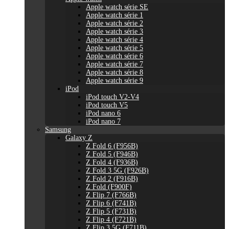
Apple watch série SE
Apple watch série 1
Apple watch série 2
Apple watch série 3
Apple watch série 4
Apple watch série 5
Apple watch série 6
Apple watch série 7
Apple watch série 8
Apple watch série 9
iPod
iPod touch V2-V4
iPod touch V5
iPod nano 6
iPod nano 7
Samsung
Galaxy Z
Z Fold 6 (F956B)
Z Fold 5 (F946B)
Z Fold 4 (F936B)
Z Fold 3 5G (F926B)
Z Fold 2 (F916B)
Z Fold (F900F)
Z Flip 7 (F766B)
Z Flip 6 (F741B)
Z Flip 5 (F731B)
Z Flip 4 (F721B)
Z Flip 3 5G (F711B)