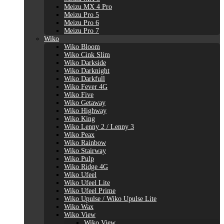
Meizu MX 4 Pro
Meizu Pro 5
Meizu Pro 6
Meizu Pro 7
Wiko
Wiko Bloom
Wiko Cink Slim
Wiko Darkside
Wiko Darknight
Wiko Darkfull
Wiko Fever 4G
Wiko Five
Wiko Getaway
Wiko Highway
Wiko King
Wiko Lenny 2 / Lenny 3
Wiko Peax
Wiko Rainbow
Wiko Stairway
Wiko Pulp
Wiko Ridge 4G
Wiko Ufeel
Wiko Ufeel Lite
Wiko Ufeel Prime
Wiko Upulse / Wiko Upulse Lite
Wiko Wax
Wiko View
Wiko View