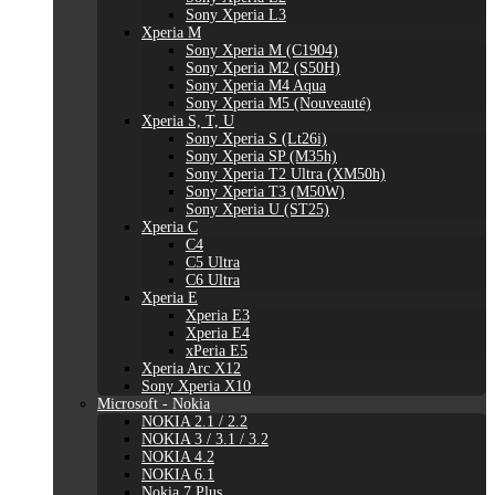
Sony Xperia L3
Xperia M
Sony Xperia M (C1904)
Sony Xperia M2 (S50H)
Sony Xperia M4 Aqua
Sony Xperia M5 (Nouveauté)
Xperia S, T, U
Sony Xperia S (Lt26i)
Sony Xperia SP (M35h)
Sony Xperia T2 Ultra (XM50h)
Sony Xperia T3 (M50W)
Sony Xperia U (ST25)
Xperia C
C4
C5 Ultra
C6 Ultra
Xperia E
Xperia E3
Xperia E4
xPeria E5
Xperia Arc X12
Sony Xperia X10
Microsoft - Nokia
NOKIA 2.1 / 2.2
NOKIA 3 / 3.1 / 3.2
NOKIA 4.2
NOKIA 6.1
Nokia 7 Plus