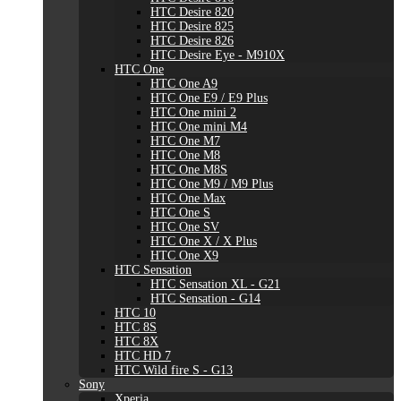
HTC Desire 820
HTC Desire 825
HTC Desire 826
HTC Desire Eye - M910X
HTC One
HTC One A9
HTC One E9 / E9 Plus
HTC One mini 2
HTC One mini M4
HTC One M7
HTC One M8
HTC One M8S
HTC One M9 / M9 Plus
HTC One Max
HTC One S
HTC One SV
HTC One X / X Plus
HTC One X9
HTC Sensation
HTC Sensation XL - G21
HTC Sensation - G14
HTC 10
HTC 8S
HTC 8X
HTC HD 7
HTC Wild fire S - G13
Sony
Xperia