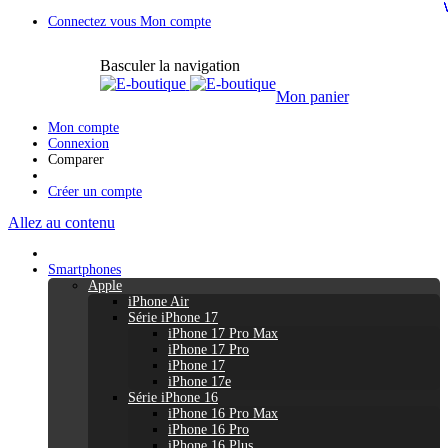
Connectez vous
Mon compte
Basculer la navigation
Mon panier
Mon compte
Connexion
Comparer
Créer un compte
Allez au contenu
Smartphones
Apple
iPhone Air
Série iPhone 17
iPhone 17 Pro Max
iPhone 17 Pro
iPhone 17
iPhone 17e
Série iPhone 16
iPhone 16 Pro Max
iPhone 16 Pro
iPhone 16 Plus