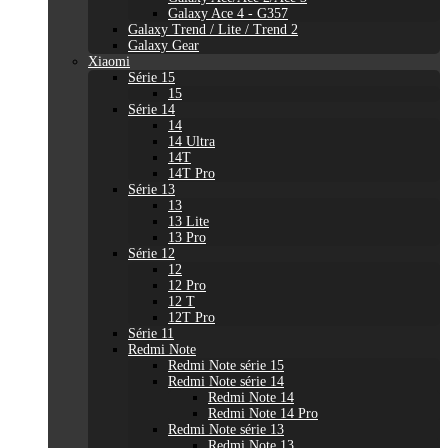
Galaxy Ace 4 - G357
Galaxy Trend / Lite / Trend 2
Galaxy Gear
Xiaomi
Série 15
15
Série 14
14
14 Ultra
14T
14T Pro
Série 13
13
13 Lite
13 Pro
Série 12
12
12 Pro
12 T
12T Pro
Série 11
Redmi Note
Redmi Note série 15
Redmi Note série 14
Redmi Note 14
Redmi Note 14 Pro
Redmi Note série 13
Redmi Note 13