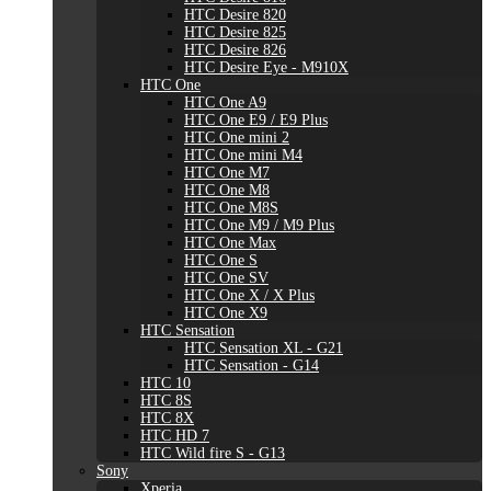
HTC Desire 820
HTC Desire 825
HTC Desire 826
HTC Desire Eye - M910X
HTC One
HTC One A9
HTC One E9 / E9 Plus
HTC One mini 2
HTC One mini M4
HTC One M7
HTC One M8
HTC One M8S
HTC One M9 / M9 Plus
HTC One Max
HTC One S
HTC One SV
HTC One X / X Plus
HTC One X9
HTC Sensation
HTC Sensation XL - G21
HTC Sensation - G14
HTC 10
HTC 8S
HTC 8X
HTC HD 7
HTC Wild fire S - G13
Sony
Xperia