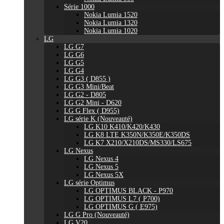
Série 1000
Nokia Lumia 1520
Nokia Lumia 1320
Nokia Lumia 1020
LG
LG G7
LG G6
LG G5
LG G4
LG G3 ( D855 )
LG G3 Mini/Beat
LG G2 - D805
LG G2 Mini - D620
LG G Flex ( D955)
LG série K (Nouveauté)
LG K10 K410/K420/K430
LG K8 LTE K350N/K350E/K350DS
LG K7 X210/X210DS/MS330/LS675
LG Nexus
LG Nexus 4
LG Nexus 5
LG Nexus 5X
LG série Optimus
LG OPTIMUS BLACK - P970
LG OPTIMUS L7 ( P700)
LG OPTIMUS G ( E975)
LG G Pro (Nouveauté)
LG V20