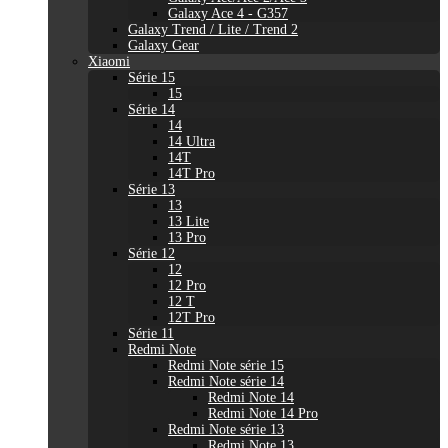
Galaxy Ace 4 - G357
Galaxy Trend / Lite / Trend 2
Galaxy Gear
Xiaomi
Série 15
15
Série 14
14
14 Ultra
14T
14T Pro
Série 13
13
13 Lite
13 Pro
Série 12
12
12 Pro
12 T
12T Pro
Série 11
Redmi Note
Redmi Note série 15
Redmi Note série 14
Redmi Note 14
Redmi Note 14 Pro
Redmi Note série 13
Redmi Note 13