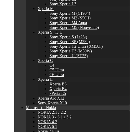
Sony Xperia L3
Xperia M
Sony Xperia M (C1904)
Sony Xperia M2 (S50H)
Sony Xperia M4 Aqua
Sony Xperia M5 (Nouveauté)
Xperia S, T, U
Sony Xperia S (Lt26i)
Sony Xperia SP (M35h)
Sony Xperia T2 Ultra (XM50h)
Sony Xperia T3 (M50W)
Sony Xperia U (ST25)
Xperia C
C4
C5 Ultra
C6 Ultra
Xperia E
Xperia E3
Xperia E4
xPeria E5
Xperia Arc X12
Sony Xperia X10
Microsoft - Nokia
NOKIA 2.1 / 2.2
NOKIA 3 / 3.1 / 3.2
NOKIA 4.2
NOKIA 6.1
Nokia 7 Plus