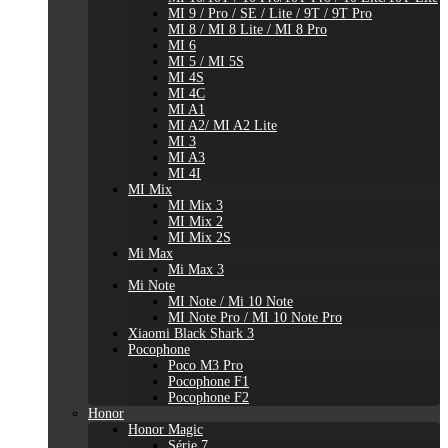
MI 9 / Pro / SE / Lite / 9T / 9T Pro
MI 8 / MI 8 Lite / MI 8 Pro
MI 6
MI 5 / MI 5S
MI 4S
MI 4C
MI A1
MI A2/ MI A2 Lite
MI 3
MI A3
MI 4I
MI Mix
MI Mix 3
MI Mix 2
MI Mix 2S
Mi Max
Mi Max 3
Mi Note
MI Note / Mi 10 Note
MI Note Pro / MI 10 Note Pro
Xiaomi Black Shark 3
Pocophone
Poco M3 Pro
Pocophone F1
Pocophone F2
Honor
Honor Magic
Série 7