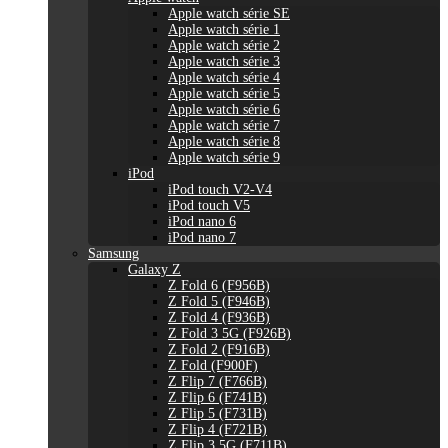
Apple watch série SE
Apple watch série 1
Apple watch série 2
Apple watch série 3
Apple watch série 4
Apple watch série 5
Apple watch série 6
Apple watch série 7
Apple watch série 8
Apple watch série 9
iPod
iPod touch V2-V4
iPod touch V5
iPod nano 6
iPod nano 7
Samsung
Galaxy Z
Z Fold 6 (F956B)
Z Fold 5 (F946B)
Z Fold 4 (F936B)
Z Fold 3 5G (F926B)
Z Fold 2 (F916B)
Z Fold (F900F)
Z Flip 7 (F766B)
Z Flip 6 (F741B)
Z Flip 5 (F731B)
Z Flip 4 (F721B)
Z Flip 3 5G (F711B)