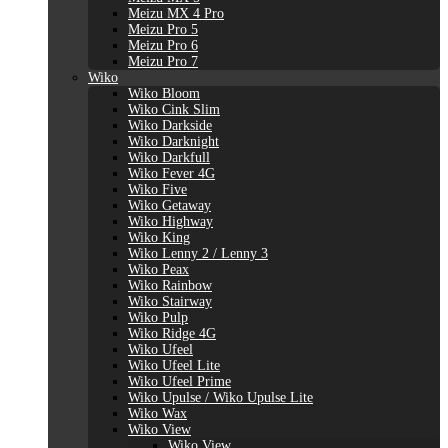
Meizu MX 4 Pro
Meizu Pro 5
Meizu Pro 6
Meizu Pro 7
Wiko
Wiko Bloom
Wiko Cink Slim
Wiko Darkside
Wiko Darknight
Wiko Darkfull
Wiko Fever 4G
Wiko Five
Wiko Getaway
Wiko Highway
Wiko King
Wiko Lenny 2 / Lenny 3
Wiko Peax
Wiko Rainbow
Wiko Stairway
Wiko Pulp
Wiko Ridge 4G
Wiko Ufeel
Wiko Ufeel Lite
Wiko Ufeel Prime
Wiko Upulse / Wiko Upulse Lite
Wiko Wax
Wiko View
Wiko View