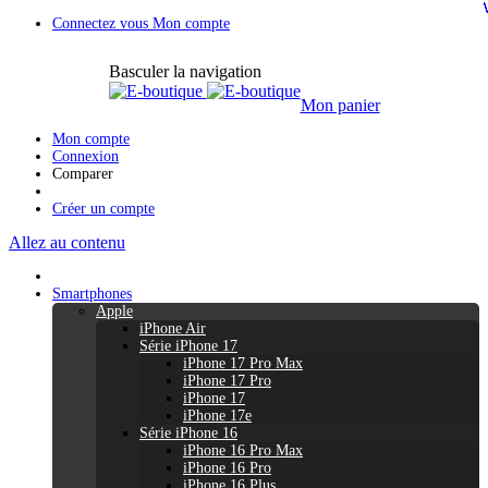
Connectez vous
Mon compte
Basculer la navigation
Mon panier
Mon compte
Connexion
Comparer
Créer un compte
Allez au contenu
Smartphones
Apple
iPhone Air
Série iPhone 17
iPhone 17 Pro Max
iPhone 17 Pro
iPhone 17
iPhone 17e
Série iPhone 16
iPhone 16 Pro Max
iPhone 16 Pro
iPhone 16 Plus