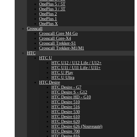
OnePlus 5 / 5T
OnePlus 3 / 3T
OnePlus 2
OnePlus 1
OnePlus X
Crosscall
Crosscall Core M4 Go
Crosscall Core-X4
Crosscall Trekker-S1
Crosscall Trekker-M1/M1
HTC
HTC U
HTC U12 / U12 Life / U12+
HTC U11 / U11 Life / U11+
HTC U Play
HTC U Ultra
HTC Desire
HTC Desire - G7
HTC Desire S - G12
HTC Desire HD - G10
HTC Desire 510
HTC Desire 516
HTC Desire 530
HTC Desire 610
HTC Desire 620
HTC Desire 626 (Nouveauté)
HTC Desire 700
HTC Desire 816