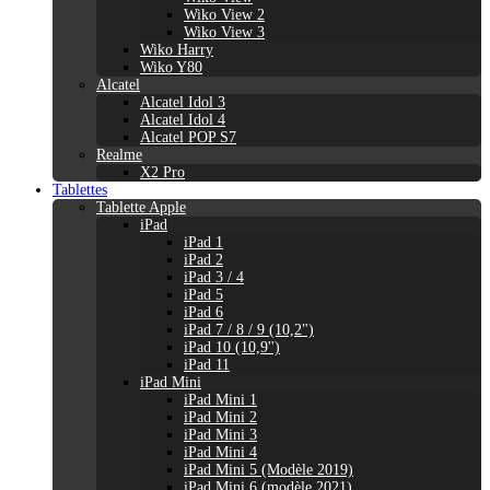
Wiko View 2
Wiko View 3
Wiko Harry
Wiko Y80
Alcatel
Alcatel Idol 3
Alcatel Idol 4
Alcatel POP S7
Realme
X2 Pro
Tablettes
Tablette Apple
iPad
iPad 1
iPad 2
iPad 3 / 4
iPad 5
iPad 6
iPad 7 / 8 / 9 (10,2")
iPad 10 (10,9'')
iPad 11
iPad Mini
iPad Mini 1
iPad Mini 2
iPad Mini 3
iPad Mini 4
iPad Mini 5 (Modèle 2019)
iPad Mini 6 (modèle 2021)