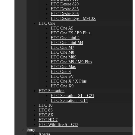
HTC Desire 820
HTC Desire 825
HTC Desire 826
HTC Desire Eye - M910X
HTC One
HTC One A9
HTC One E9 / E9 Plus
HTC One mini 2
HTC One mini M4
HTC One M7
HTC One M8
HTC One M8S
HTC One M9 / M9 Plus
HTC One Max
HTC One S
HTC One SV
HTC One X / X Plus
HTC One X9
HTC Sensation
HTC Sensation XL - G21
HTC Sensation - G14
HTC 10
HTC 8S
HTC 8X
HTC HD 7
HTC Wild fire S - G13
Sony
Xperia