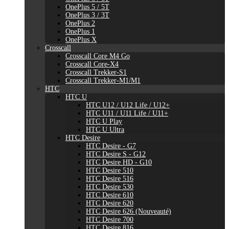
OnePlus 5 / 5T
OnePlus 3 / 3T
OnePlus 2
OnePlus 1
OnePlus X
Crosscall
Crosscall Core M4 Go
Crosscall Core-X4
Crosscall Trekker-S1
Crosscall Trekker-M1/M1
HTC
HTC U
HTC U12 / U12 Life / U12+
HTC U11 / U11 Life / U11+
HTC U Play
HTC U Ultra
HTC Desire
HTC Desire - G7
HTC Desire S - G12
HTC Desire HD - G10
HTC Desire 510
HTC Desire 516
HTC Desire 530
HTC Desire 610
HTC Desire 620
HTC Desire 626 (Nouveauté)
HTC Desire 700
HTC Desire 816