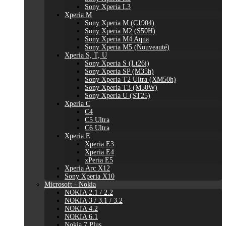
Sony Xperia L3
Xperia M
Sony Xperia M (C1904)
Sony Xperia M2 (S50H)
Sony Xperia M4 Aqua
Sony Xperia M5 (Nouveauté)
Xperia S, T, U
Sony Xperia S (Lt26i)
Sony Xperia SP (M35h)
Sony Xperia T2 Ultra (XM50h)
Sony Xperia T3 (M50W)
Sony Xperia U (ST25)
Xperia C
C4
C5 Ultra
C6 Ultra
Xperia E
Xperia E3
Xperia E4
xPeria E5
Xperia Arc X12
Sony Xperia X10
Microsoft - Nokia
NOKIA 2.1 / 2.2
NOKIA 3 / 3.1 / 3.2
NOKIA 4.2
NOKIA 6.1
Nokia 7 Plus