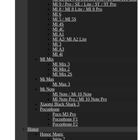
MI 9 / Pro / SE / Lite / 9T / 9T Pro
MI 8 / MI 8 Lite / MI 8 Pro
MI 6
MI 5 / MI 5S
MI 4S
MI 4C
MI A1
MI A2/ MI A2 Lite
MI 3
MI A3
MI 4I
MI Mix
MI Mix 3
MI Mix 2
MI Mix 2S
Mi Max
Mi Max 3
Mi Note
MI Note / Mi 10 Note
MI Note Pro / MI 10 Note Pro
Xiaomi Black Shark 3
Pocophone
Poco M3 Pro
Pocophone F1
Pocophone F2
Honor
Honor Magic
Série 7