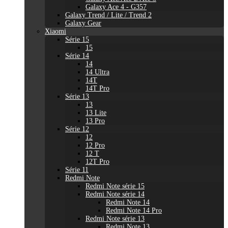
Galaxy Ace 4 - G357
Galaxy Trend / Lite / Trend 2
Galaxy Gear
Xiaomi
Série 15
15
Série 14
14
14 Ultra
14T
14T Pro
Série 13
13
13 Lite
13 Pro
Série 12
12
12 Pro
12 T
12T Pro
Série 11
Redmi Note
Redmi Note série 15
Redmi Note série 14
Redmi Note 14
Redmi Note 14 Pro
Redmi Note série 13
Redmi Note 13