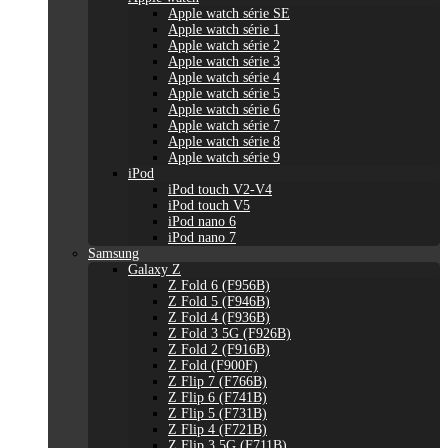
Apple watch série SE
Apple watch série 1
Apple watch série 2
Apple watch série 3
Apple watch série 4
Apple watch série 5
Apple watch série 6
Apple watch série 7
Apple watch série 8
Apple watch série 9
iPod
iPod touch V2-V4
iPod touch V5
iPod nano 6
iPod nano 7
Samsung
Galaxy Z
Z Fold 6 (F956B)
Z Fold 5 (F946B)
Z Fold 4 (F936B)
Z Fold 3 5G (F926B)
Z Fold 2 (F916B)
Z Fold (F900F)
Z Flip 7 (F766B)
Z Flip 6 (F741B)
Z Flip 5 (F731B)
Z Flip 4 (F721B)
Z Flip 3 5G (F711B)