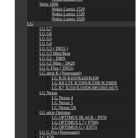
Série 1000
Nokia Lumia 1520
Nokia Lumia 1320
Nokia Lumia 1020
LG
LG G7
LG G6
LG G5
LG G4
LG G3 ( D855 )
LG G3 Mini/Beat
LG G2 - D805
LG G2 Mini - D620
LG G Flex ( D955)
LG série K (Nouveauté)
LG K10 K410/K420/K430
LG K8 LTE K350N/K350E/K350DS
LG K7 X210/X210DS/MS330/LS675
LG Nexus
LG Nexus 4
LG Nexus 5
LG Nexus 5X
LG série Optimus
LG OPTIMUS BLACK - P970
LG OPTIMUS L7 ( P700)
LG OPTIMUS G ( E975)
LG G Pro (Nouveauté)
LG V20