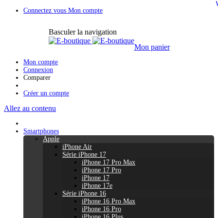
Connectez vous
Mon compte
Basculer la navigation
Mon panier
Mon compte
Connexion
Comparer
Créer un compte
Allez au contenu
Smartphones
Apple
iPhone Air
Série iPhone 17
iPhone 17 Pro Max
iPhone 17 Pro
iPhone 17
iPhone 17e
Série iPhone 16
iPhone 16 Pro Max
iPhone 16 Pro
iPhone 16 Plus