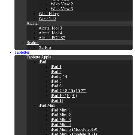
Wiko View 2
Wiko View 3
Wiko Harry
Wiko Y80
Alcatel
Alcatel Idol 3
Alcatel Idol 4
Alcatel POP S7
Realme
X2 Pro
Tablettes
Tablette Apple
iPad
iPad 1
iPad 2
iPad 3 / 4
iPad 5
iPad 6
iPad 7 / 8 / 9 (10,2")
iPad 10 (10,9'')
iPad 11
iPad Mini
iPad Mini 1
iPad Mini 2
iPad Mini 3
iPad Mini 4
iPad Mini 5 (Modèle 2019)
iPad Mini 6 (modèle 2021)