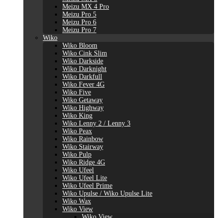
Meizu MX 4 Pro
Meizu Pro 5
Meizu Pro 6
Meizu Pro 7
Wiko
Wiko Bloom
Wiko Cink Slim
Wiko Darkside
Wiko Darknight
Wiko Darkfull
Wiko Fever 4G
Wiko Five
Wiko Getaway
Wiko Highway
Wiko King
Wiko Lenny 2 / Lenny 3
Wiko Peax
Wiko Rainbow
Wiko Stairway
Wiko Pulp
Wiko Ridge 4G
Wiko Ufeel
Wiko Ufeel Lite
Wiko Ufeel Prime
Wiko Upulse / Wiko Upulse Lite
Wiko Wax
Wiko View
Wiko View