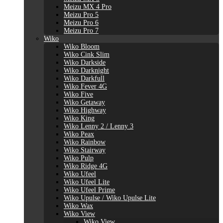
Meizu MX 4 Pro
Meizu Pro 5
Meizu Pro 6
Meizu Pro 7
Wiko
Wiko Bloom
Wiko Cink Slim
Wiko Darkside
Wiko Darknight
Wiko Darkfull
Wiko Fever 4G
Wiko Five
Wiko Getaway
Wiko Highway
Wiko King
Wiko Lenny 2 / Lenny 3
Wiko Peax
Wiko Rainbow
Wiko Stairway
Wiko Pulp
Wiko Ridge 4G
Wiko Ufeel
Wiko Ufeel Lite
Wiko Ufeel Prime
Wiko Upulse / Wiko Upulse Lite
Wiko Wax
Wiko View
Wiko View