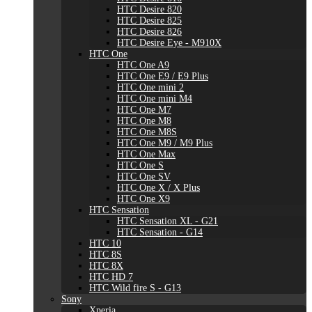
HTC Desire 820
HTC Desire 825
HTC Desire 826
HTC Desire Eye - M910X
HTC One
HTC One A9
HTC One E9 / E9 Plus
HTC One mini 2
HTC One mini M4
HTC One M7
HTC One M8
HTC One M8S
HTC One M9 / M9 Plus
HTC One Max
HTC One S
HTC One SV
HTC One X / X Plus
HTC One X9
HTC Sensation
HTC Sensation XL - G21
HTC Sensation - G14
HTC 10
HTC 8S
HTC 8X
HTC HD 7
HTC Wild fire S - G13
Sony
Xperia