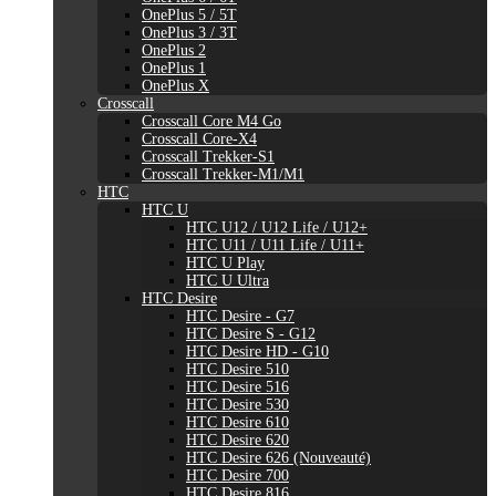
OnePlus 5 / 5T
OnePlus 3 / 3T
OnePlus 2
OnePlus 1
OnePlus X
Crosscall
Crosscall Core M4 Go
Crosscall Core-X4
Crosscall Trekker-S1
Crosscall Trekker-M1/M1
HTC
HTC U
HTC U12 / U12 Life / U12+
HTC U11 / U11 Life / U11+
HTC U Play
HTC U Ultra
HTC Desire
HTC Desire - G7
HTC Desire S - G12
HTC Desire HD - G10
HTC Desire 510
HTC Desire 516
HTC Desire 530
HTC Desire 610
HTC Desire 620
HTC Desire 626 (Nouveauté)
HTC Desire 700
HTC Desire 816