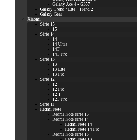
Galaxy Ace 4 - G357
Galaxy Trend / Lite / Trend 2
Galaxy Gear
Xiaomi
Série 15
15
Série 14
14
14 Ultra
14T
14T Pro
Série 13
13
13 Lite
13 Pro
Série 12
12
12 Pro
12 T
12T Pro
Série 11
Redmi Note
Redmi Note série 15
Redmi Note série 14
Redmi Note 14
Redmi Note 14 Pro
Redmi Note série 13
Redmi Note 13