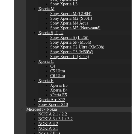
Sony Xperia L3
Xperia M
Sony Xperia M (C1904)
Sony Xperia M2 (S50H)
Sony Xperia M4 Aqua
Sony Xperia M5 (Nouveauté)
Xperia S, T, U
Sony Xperia S (Lt26i)
Sony Xperia SP (M35h)
Sony Xperia T2 Ultra (XM50h)
Sony Xperia T3 (M50W)
Sony Xperia U (ST25)
Xperia C
C4
C5 Ultra
C6 Ultra
Xperia E
Xperia E3
Xperia E4
xPeria E5
Xperia Arc X12
Sony Xperia X10
Microsoft - Nokia
NOKIA 2.1 / 2.2
NOKIA 3 / 3.1 / 3.2
NOKIA 4.2
NOKIA 6.1
Nokia 7 Plus