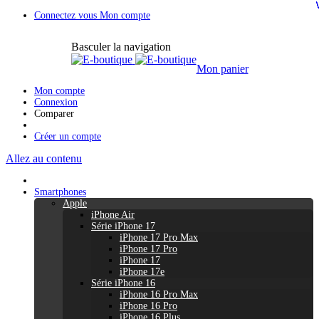
Connectez vous
Mon compte
Basculer la navigation
Mon panier
Mon compte
Connexion
Comparer
Créer un compte
Allez au contenu
Smartphones
Apple
iPhone Air
Série iPhone 17
iPhone 17 Pro Max
iPhone 17 Pro
iPhone 17
iPhone 17e
Série iPhone 16
iPhone 16 Pro Max
iPhone 16 Pro
iPhone 16 Plus