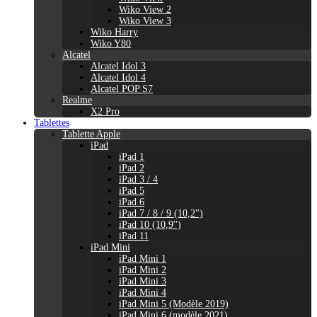
Wiko View 2
Wiko View 3
Wiko Harry
Wiko Y80
Alcatel
Alcatel Idol 3
Alcatel Idol 4
Alcatel POP S7
Realme
X2 Pro
Tablettes
Tablette Apple
iPad
iPad 1
iPad 2
iPad 3 / 4
iPad 5
iPad 6
iPad 7 / 8 / 9 (10,2")
iPad 10 (10,9'')
iPad 11
iPad Mini
iPad Mini 1
iPad Mini 2
iPad Mini 3
iPad Mini 4
iPad Mini 5 (Modèle 2019)
iPad Mini 6 (modèle 2021)