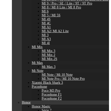
MI 9 / Pro / SE / Lite / 9T / 9T Pro
MI 8 / MI 8 Lite / MI 8 Pro
MI 6
MI 5 / MI 5S
MI 4S
MI 4C
MI A1
MI A2/ MI A2 Lite
MI 3
MI A3
MI 4I
MI Mix
MI Mix 3
MI Mix 2
MI Mix 2S
Mi Max
Mi Max 3
Mi Note
MI Note / Mi 10 Note
MI Note Pro / MI 10 Note Pro
Xiaomi Black Shark 3
Pocophone
Poco M3 Pro
Pocophone F1
Pocophone F2
Honor
Honor Magic
Série 7