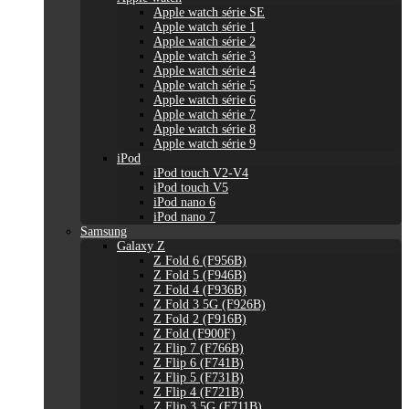
Apple watch série SE
Apple watch série 1
Apple watch série 2
Apple watch série 3
Apple watch série 4
Apple watch série 5
Apple watch série 6
Apple watch série 7
Apple watch série 8
Apple watch série 9
iPod
iPod touch V2-V4
iPod touch V5
iPod nano 6
iPod nano 7
Samsung
Galaxy Z
Z Fold 6 (F956B)
Z Fold 5 (F946B)
Z Fold 4 (F936B)
Z Fold 3 5G (F926B)
Z Fold 2 (F916B)
Z Fold (F900F)
Z Flip 7 (F766B)
Z Flip 6 (F741B)
Z Flip 5 (F731B)
Z Flip 4 (F721B)
Z Flip 3 5G (F711B)