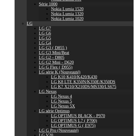
Série 1000
Nokia Lumia 1520
Nokia Lumia 1320
Nokia Lumia 1020
LG
LG G7
LG G6
LG G5
LG G4
LG G3 ( D855 )
LG G3 Mini/Beat
LG G2 - D805
LG G2 Mini - D620
LG G Flex ( D955)
LG série K (Nouveauté)
LG K10 K410/K420/K430
LG K8 LTE K350N/K350E/K350DS
LG K7 X210/X210DS/MS330/LS675
LG Nexus
LG Nexus 4
LG Nexus 5
LG Nexus 5X
LG série Optimus
LG OPTIMUS BLACK - P970
LG OPTIMUS L7 ( P700)
LG OPTIMUS G ( E975)
LG G Pro (Nouveauté)
LG V20