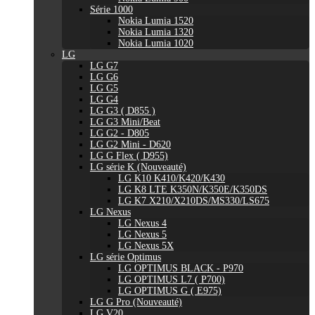
Série 1000
Nokia Lumia 1520
Nokia Lumia 1320
Nokia Lumia 1020
LG
LG G7
LG G6
LG G5
LG G4
LG G3 ( D855 )
LG G3 Mini/Beat
LG G2 - D805
LG G2 Mini - D620
LG G Flex ( D955)
LG série K (Nouveauté)
LG K10 K410/K420/K430
LG K8 LTE K350N/K350E/K350DS
LG K7 X210/X210DS/MS330/LS675
LG Nexus
LG Nexus 4
LG Nexus 5
LG Nexus 5X
LG série Optimus
LG OPTIMUS BLACK - P970
LG OPTIMUS L7 ( P700)
LG OPTIMUS G ( E975)
LG G Pro (Nouveauté)
LG V20