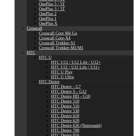
OnePlus 5 / 5T
OnePlus 3 / 3T
OnePlus 2
OnePlus 1
OnePlus X
Crosscall
Crosscall Core M4 Go
Crosscall Core-X4
Crosscall Trekker-S1
Crosscall Trekker-M1/M1
HTC
HTC U
HTC U12 / U12 Life / U12+
HTC U11 / U11 Life / U11+
HTC U Play
HTC U Ultra
HTC Desire
HTC Desire - G7
HTC Desire S - G12
HTC Desire HD - G10
HTC Desire 510
HTC Desire 516
HTC Desire 530
HTC Desire 610
HTC Desire 620
HTC Desire 626 (Nouveauté)
HTC Desire 700
HTC Desire 816