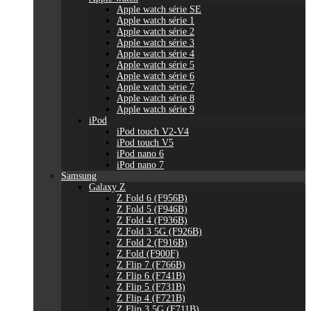
Apple watch série SE
Apple watch série 1
Apple watch série 2
Apple watch série 3
Apple watch série 4
Apple watch série 5
Apple watch série 6
Apple watch série 7
Apple watch série 8
Apple watch série 9
iPod
iPod touch V2-V4
iPod touch V5
iPod nano 6
iPod nano 7
Samsung
Galaxy Z
Z Fold 6 (F956B)
Z Fold 5 (F946B)
Z Fold 4 (F936B)
Z Fold 3 5G (F926B)
Z Fold 2 (F916B)
Z Fold (F900F)
Z Flip 7 (F766B)
Z Flip 6 (F741B)
Z Flip 5 (F731B)
Z Flip 4 (F721B)
Z Flip 3 5G (F711B)