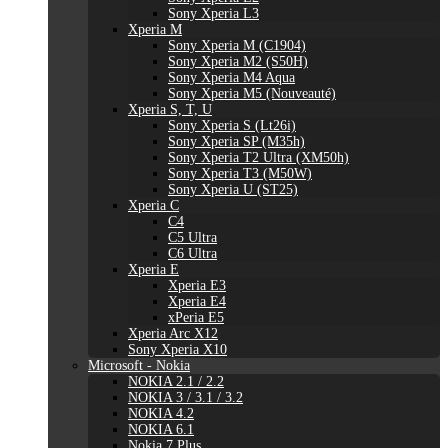
Sony Xperia L3
Xperia M
Sony Xperia M (C1904)
Sony Xperia M2 (S50H)
Sony Xperia M4 Aqua
Sony Xperia M5 (Nouveauté)
Xperia S, T, U
Sony Xperia S (Lt26i)
Sony Xperia SP (M35h)
Sony Xperia T2 Ultra (XM50h)
Sony Xperia T3 (M50W)
Sony Xperia U (ST25)
Xperia C
C4
C5 Ultra
C6 Ultra
Xperia E
Xperia E3
Xperia E4
xPeria E5
Xperia Arc X12
Sony Xperia X10
Microsoft - Nokia
NOKIA 2.1 / 2.2
NOKIA 3 / 3.1 / 3.2
NOKIA 4.2
NOKIA 6.1
Nokia 7 Plus