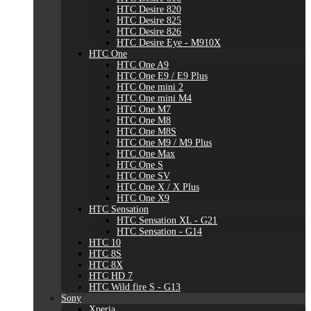
HTC Desire 820
HTC Desire 825
HTC Desire 826
HTC Desire Eye - M910X
HTC One
HTC One A9
HTC One E9 / E9 Plus
HTC One mini 2
HTC One mini M4
HTC One M7
HTC One M8
HTC One M8S
HTC One M9 / M9 Plus
HTC One Max
HTC One S
HTC One SV
HTC One X / X Plus
HTC One X9
HTC Sensation
HTC Sensation XL - G21
HTC Sensation - G14
HTC 10
HTC 8S
HTC 8X
HTC HD 7
HTC Wild fire S - G13
Sony
Xperia