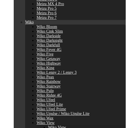
Meizu MX 4 Pro
Meizu Pro 5
Meizu Pro 6
Meizu Pro 7
Wiko
Wiko Bloom
Wiko Cink Slim
Wiko Darkside
Wiko Darknight
Wiko Darkfull
Wiko Fever 4G
Wiko Five
Wiko Getaway
Wiko Highway
Wiko King
Wiko Lenny 2 / Lenny 3
Wiko Peax
Wiko Rainbow
Wiko Stairway
Wiko Pulp
Wiko Ridge 4G
Wiko Ufeel
Wiko Ufeel Lite
Wiko Ufeel Prime
Wiko Upulse / Wiko Upulse Lite
Wiko Wax
Wiko View
Wiko View