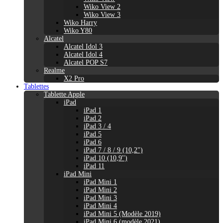
Wiko View 2
Wiko View 3
Wiko Harry
Wiko Y80
Alcatel
Alcatel Idol 3
Alcatel Idol 4
Alcatel POP S7
Realme
X2 Pro
Tablettes
Tablette Apple
iPad
iPad 1
iPad 2
iPad 3 / 4
iPad 5
iPad 6
iPad 7 / 8 / 9 (10,2")
iPad 10 (10,9'')
iPad 11
iPad Mini
iPad Mini 1
iPad Mini 2
iPad Mini 3
iPad Mini 4
iPad Mini 5 (Modèle 2019)
iPad Mini 6 (modèle 2021)