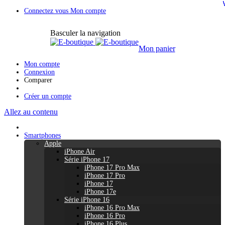
Connectez vous
Mon compte
Basculer la navigation
Mon panier
Mon compte
Connexion
Comparer
Créer un compte
Allez au contenu
Smartphones
Apple
iPhone Air
Série iPhone 17
iPhone 17 Pro Max
iPhone 17 Pro
iPhone 17
iPhone 17e
Série iPhone 16
iPhone 16 Pro Max
iPhone 16 Pro
iPhone 16 Plus