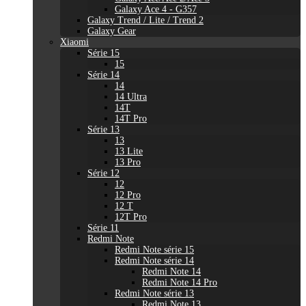
Galaxy Ace 4 - G357
Galaxy Trend / Lite / Trend 2
Galaxy Gear
Xiaomi
Série 15
15
Série 14
14
14 Ultra
14T
14T Pro
Série 13
13
13 Lite
13 Pro
Série 12
12
12 Pro
12 T
12T Pro
Série 11
Redmi Note
Redmi Note série 15
Redmi Note série 14
Redmi Note 14
Redmi Note 14 Pro
Redmi Note série 13
Redmi Note 13