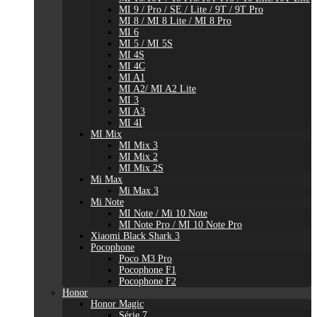
MI 9 / Pro / SE / Lite / 9T / 9T Pro
MI 8 / MI 8 Lite / MI 8 Pro
MI 6
MI 5 / MI 5S
MI 4S
MI 4C
MI A1
MI A2/ MI A2 Lite
MI 3
MI A3
MI 4I
MI Mix
MI Mix 3
MI Mix 2
MI Mix 2S
Mi Max
Mi Max 3
Mi Note
MI Note / Mi 10 Note
MI Note Pro / MI 10 Note Pro
Xiaomi Black Shark 3
Pocophone
Poco M3 Pro
Pocophone F1
Pocophone F2
Honor
Honor Magic
Série 7