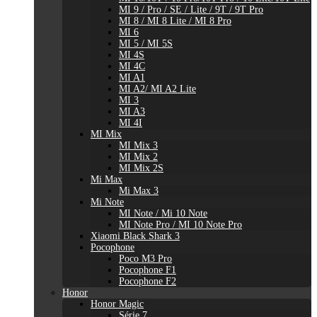
MI 9 / Pro / SE / Lite / 9T / 9T Pro
MI 8 / MI 8 Lite / MI 8 Pro
MI 6
MI 5 / MI 5S
MI 4S
MI 4C
MI A1
MI A2/ MI A2 Lite
MI 3
MI A3
MI 4I
MI Mix
MI Mix 3
MI Mix 2
MI Mix 2S
Mi Max
Mi Max 3
Mi Note
MI Note / Mi 10 Note
MI Note Pro / MI 10 Note Pro
Xiaomi Black Shark 3
Pocophone
Poco M3 Pro
Pocophone F1
Pocophone F2
Honor
Honor Magic
Série 7