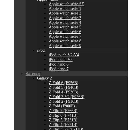
Apple watch série SE
Apple watch série 1
Apple watch série 2
Apple watch série 3
Apple watch série 4
Apple watch série 5
Apple watch série 6
Apple watch série 7
Apple watch série 8
Apple watch série 9
iPod
iPod touch V2-V4
iPod touch V5
iPod nano 6
iPod nano 7
Samsung
Galaxy Z
Z Fold 6 (F956B)
Z Fold 5 (F946B)
Z Fold 4 (F936B)
Z Fold 3 5G (F926B)
Z Fold 2 (F916B)
Z Fold (F900F)
Z Flip 7 (F766B)
Z Flip 6 (F741B)
Z Flip 5 (F731B)
Z Flip 4 (F721B)
Z Flip 3 5G (F711B)