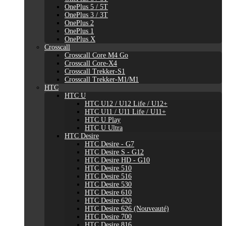
OnePlus 5 / 5T
OnePlus 3 / 3T
OnePlus 2
OnePlus 1
OnePlus X
Crosscall
Crosscall Core M4 Go
Crosscall Core-X4
Crosscall Trekker-S1
Crosscall Trekker-M1/M1
HTC
HTC U
HTC U12 / U12 Life / U12+
HTC U11 / U11 Life / U11+
HTC U Play
HTC U Ultra
HTC Desire
HTC Desire - G7
HTC Desire S - G12
HTC Desire HD - G10
HTC Desire 510
HTC Desire 516
HTC Desire 530
HTC Desire 610
HTC Desire 620
HTC Desire 626 (Nouveauté)
HTC Desire 700
HTC Desire 816