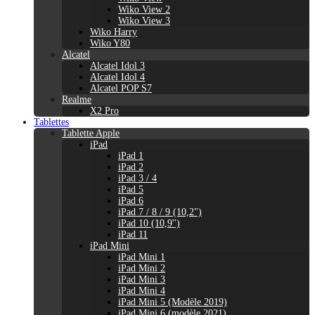
Wiko View 2
Wiko View 3
Wiko Harry
Wiko Y80
Alcatel
Alcatel Idol 3
Alcatel Idol 4
Alcatel POP S7
Realme
X2 Pro
Tablettes
Tablette Apple
iPad
iPad 1
iPad 2
iPad 3 / 4
iPad 5
iPad 6
iPad 7 / 8 / 9 (10,2")
iPad 10 (10,9'')
iPad 11
iPad Mini
iPad Mini 1
iPad Mini 2
iPad Mini 3
iPad Mini 4
iPad Mini 5 (Modèle 2019)
iPad Mini 6 (modèle 2021)