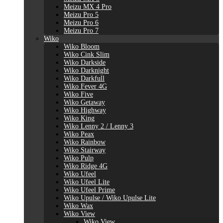
Meizu MX 4 Pro
Meizu Pro 5
Meizu Pro 6
Meizu Pro 7
Wiko
Wiko Bloom
Wiko Cink Slim
Wiko Darkside
Wiko Darknight
Wiko Darkfull
Wiko Fever 4G
Wiko Five
Wiko Getaway
Wiko Highway
Wiko King
Wiko Lenny 2 / Lenny 3
Wiko Peax
Wiko Rainbow
Wiko Stairway
Wiko Pulp
Wiko Ridge 4G
Wiko Ufeel
Wiko Ufeel Lite
Wiko Ufeel Prime
Wiko Upulse / Wiko Upulse Lite
Wiko Wax
Wiko View
Wiko View