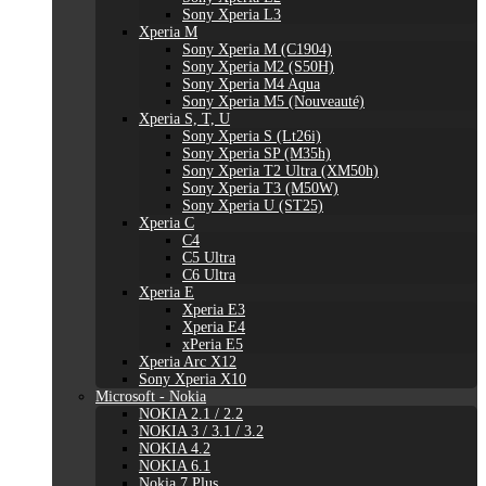
Sony Xperia L3
Xperia M
Sony Xperia M (C1904)
Sony Xperia M2 (S50H)
Sony Xperia M4 Aqua
Sony Xperia M5 (Nouveauté)
Xperia S, T, U
Sony Xperia S (Lt26i)
Sony Xperia SP (M35h)
Sony Xperia T2 Ultra (XM50h)
Sony Xperia T3 (M50W)
Sony Xperia U (ST25)
Xperia C
C4
C5 Ultra
C6 Ultra
Xperia E
Xperia E3
Xperia E4
xPeria E5
Xperia Arc X12
Sony Xperia X10
Microsoft - Nokia
NOKIA 2.1 / 2.2
NOKIA 3 / 3.1 / 3.2
NOKIA 4.2
NOKIA 6.1
Nokia 7 Plus