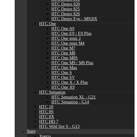
HTC Desire 820
HTC Desire 825
HTC Desire 826
HTC Desire Eye - M910X
HTC One
HTC One A9
HTC One E9 / E9 Plus
HTC One mini 2
HTC One mini M4
HTC One M7
HTC One M8
HTC One M8S
HTC One M9 / M9 Plus
HTC One Max
HTC One S
HTC One SV
HTC One X / X Plus
HTC One X9
HTC Sensation
HTC Sensation XL - G21
HTC Sensation - G14
HTC 10
HTC 8S
HTC 8X
HTC HD 7
HTC Wild fire S - G13
Sony
Xperia