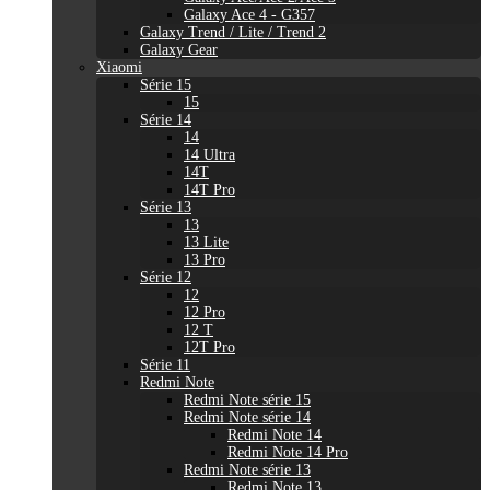
Galaxy Ace 4 - G357
Galaxy Trend / Lite / Trend 2
Galaxy Gear
Xiaomi
Série 15
15
Série 14
14
14 Ultra
14T
14T Pro
Série 13
13
13 Lite
13 Pro
Série 12
12
12 Pro
12 T
12T Pro
Série 11
Redmi Note
Redmi Note série 15
Redmi Note série 14
Redmi Note 14
Redmi Note 14 Pro
Redmi Note série 13
Redmi Note 13