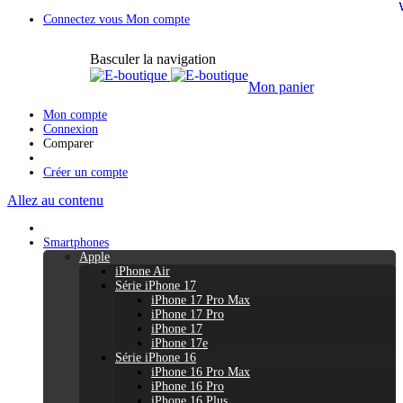
Connectez vous
Mon compte
Basculer la navigation
Mon panier
Mon compte
Connexion
Comparer
Créer un compte
Allez au contenu
Smartphones
Apple
iPhone Air
Série iPhone 17
iPhone 17 Pro Max
iPhone 17 Pro
iPhone 17
iPhone 17e
Série iPhone 16
iPhone 16 Pro Max
iPhone 16 Pro
iPhone 16 Plus