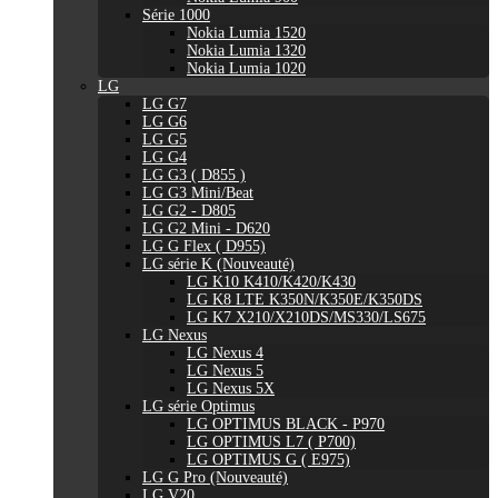
Série 1000
Nokia Lumia 1520
Nokia Lumia 1320
Nokia Lumia 1020
LG
LG G7
LG G6
LG G5
LG G4
LG G3 ( D855 )
LG G3 Mini/Beat
LG G2 - D805
LG G2 Mini - D620
LG G Flex ( D955)
LG série K (Nouveauté)
LG K10 K410/K420/K430
LG K8 LTE K350N/K350E/K350DS
LG K7 X210/X210DS/MS330/LS675
LG Nexus
LG Nexus 4
LG Nexus 5
LG Nexus 5X
LG série Optimus
LG OPTIMUS BLACK - P970
LG OPTIMUS L7 ( P700)
LG OPTIMUS G ( E975)
LG G Pro (Nouveauté)
LG V20