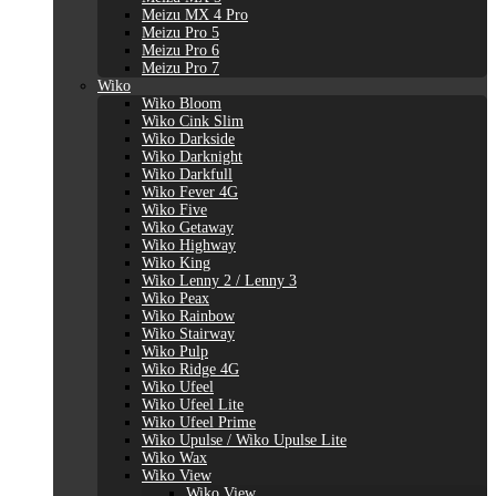
Meizu MX 4 Pro
Meizu Pro 5
Meizu Pro 6
Meizu Pro 7
Wiko
Wiko Bloom
Wiko Cink Slim
Wiko Darkside
Wiko Darknight
Wiko Darkfull
Wiko Fever 4G
Wiko Five
Wiko Getaway
Wiko Highway
Wiko King
Wiko Lenny 2 / Lenny 3
Wiko Peax
Wiko Rainbow
Wiko Stairway
Wiko Pulp
Wiko Ridge 4G
Wiko Ufeel
Wiko Ufeel Lite
Wiko Ufeel Prime
Wiko Upulse / Wiko Upulse Lite
Wiko Wax
Wiko View
Wiko View