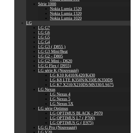
Série 1000
Nokia Lumia 1520
Nokia Lumia 1320
Nokia Lumia 1020
LG
LG G7
LG G6
LG G5
LG G4
LG G3 ( D855 )
LG G3 Mini/Beat
LG G2 - D805
LG G2 Mini - D620
LG G Flex ( D955)
LG série K (Nouveauté)
LG K10 K410/K420/K430
LG K8 LTE K350N/K350E/K350DS
LG K7 X210/X210DS/MS330/LS675
LG Nexus
LG Nexus 4
LG Nexus 5
LG Nexus 5X
LG série Optimus
LG OPTIMUS BLACK - P970
LG OPTIMUS L7 ( P700)
LG OPTIMUS G ( E975)
LG G Pro (Nouveauté)
LG V20