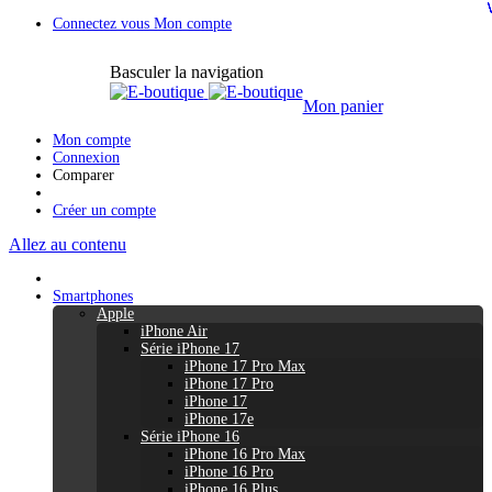
Connectez vous
Mon compte
Basculer la navigation
Mon panier
Mon compte
Connexion
Comparer
Créer un compte
Allez au contenu
Smartphones
Apple
iPhone Air
Série iPhone 17
iPhone 17 Pro Max
iPhone 17 Pro
iPhone 17
iPhone 17e
Série iPhone 16
iPhone 16 Pro Max
iPhone 16 Pro
iPhone 16 Plus