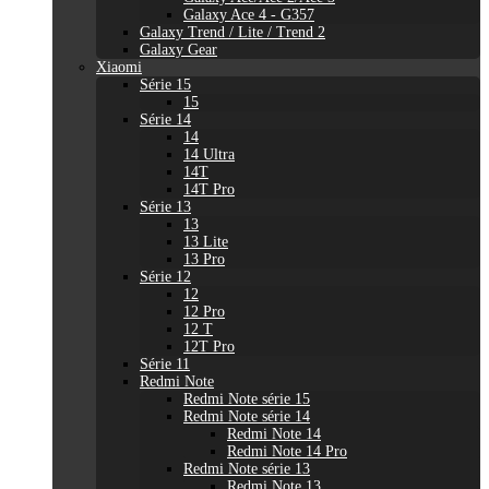
Galaxy Ace 4 - G357
Galaxy Trend / Lite / Trend 2
Galaxy Gear
Xiaomi
Série 15
15
Série 14
14
14 Ultra
14T
14T Pro
Série 13
13
13 Lite
13 Pro
Série 12
12
12 Pro
12 T
12T Pro
Série 11
Redmi Note
Redmi Note série 15
Redmi Note série 14
Redmi Note 14
Redmi Note 14 Pro
Redmi Note série 13
Redmi Note 13