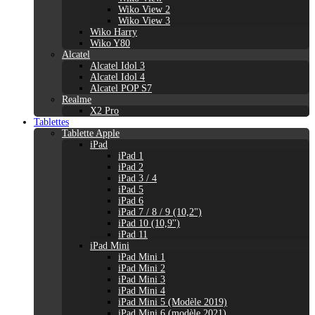
Wiko View 2
Wiko View 3
Wiko Harry
Wiko Y80
Alcatel
Alcatel Idol 3
Alcatel Idol 4
Alcatel POP S7
Realme
X2 Pro
Tablettes
Tablette Apple
iPad
iPad 1
iPad 2
iPad 3 / 4
iPad 5
iPad 6
iPad 7 / 8 / 9 (10,2")
iPad 10 (10,9'')
iPad 11
iPad Mini
iPad Mini 1
iPad Mini 2
iPad Mini 3
iPad Mini 4
iPad Mini 5 (Modèle 2019)
iPad Mini 6 (modèle 2021)