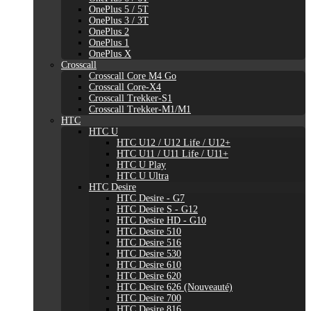
OnePlus 5 / 5T
OnePlus 3 / 3T
OnePlus 2
OnePlus 1
OnePlus X
Crosscall
Crosscall Core M4 Go
Crosscall Core-X4
Crosscall Trekker-S1
Crosscall Trekker-M1/M1
HTC
HTC U
HTC U12 / U12 Life / U12+
HTC U11 / U11 Life / U11+
HTC U Play
HTC U Ultra
HTC Desire
HTC Desire - G7
HTC Desire S - G12
HTC Desire HD - G10
HTC Desire 510
HTC Desire 516
HTC Desire 530
HTC Desire 610
HTC Desire 620
HTC Desire 626 (Nouveauté)
HTC Desire 700
HTC Desire 816