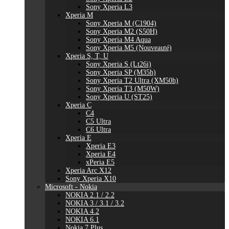
Sony Xperia L3
Xperia M
Sony Xperia M (C1904)
Sony Xperia M2 (S50H)
Sony Xperia M4 Aqua
Sony Xperia M5 (Nouveauté)
Xperia S, T, U
Sony Xperia S (Lt26i)
Sony Xperia SP (M35h)
Sony Xperia T2 Ultra (XM50h)
Sony Xperia T3 (M50W)
Sony Xperia U (ST25)
Xperia C
C4
C5 Ultra
C6 Ultra
Xperia E
Xperia E3
Xperia E4
xPeria E5
Xperia Arc X12
Sony Xperia X10
Microsoft - Nokia
NOKIA 2.1 / 2.2
NOKIA 3 / 3.1 / 3.2
NOKIA 4.2
NOKIA 6.1
Nokia 7 Plus