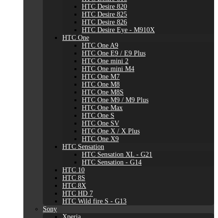
HTC Desire 820
HTC Desire 825
HTC Desire 826
HTC Desire Eye - M910X
HTC One
HTC One A9
HTC One E9 / E9 Plus
HTC One mini 2
HTC One mini M4
HTC One M7
HTC One M8
HTC One M8S
HTC One M9 / M9 Plus
HTC One Max
HTC One S
HTC One SV
HTC One X / X Plus
HTC One X9
HTC Sensation
HTC Sensation XL - G21
HTC Sensation - G14
HTC 10
HTC 8S
HTC 8X
HTC HD 7
HTC Wild fire S - G13
Sony
Xperia