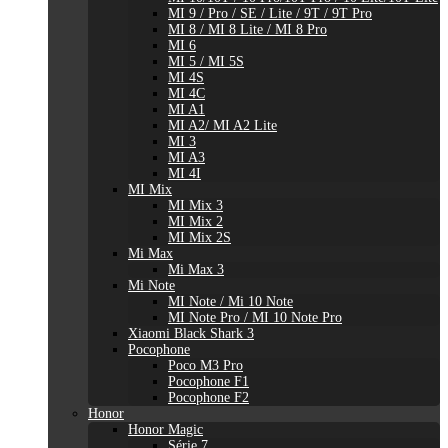
MI 9 / Pro / SE / Lite / 9T / 9T Pro
MI 8 / MI 8 Lite / MI 8 Pro
MI 6
MI 5 / MI 5S
MI 4S
MI 4C
MI A1
MI A2/ MI A2 Lite
MI 3
MI A3
MI 4I
MI Mix
MI Mix 3
MI Mix 2
MI Mix 2S
Mi Max
Mi Max 3
Mi Note
MI Note / Mi 10 Note
MI Note Pro / MI 10 Note Pro
Xiaomi Black Shark 3
Pocophone
Poco M3 Pro
Pocophone F1
Pocophone F2
Honor
Honor Magic
Série 7