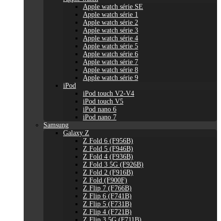
Apple watch série SE
Apple watch série 1
Apple watch série 2
Apple watch série 3
Apple watch série 4
Apple watch série 5
Apple watch série 6
Apple watch série 7
Apple watch série 8
Apple watch série 9
iPod
iPod touch V2-V4
iPod touch V5
iPod nano 6
iPod nano 7
Samsung
Galaxy Z
Z Fold 6 (F956B)
Z Fold 5 (F946B)
Z Fold 4 (F936B)
Z Fold 3 5G (F926B)
Z Fold 2 (F916B)
Z Fold (F900F)
Z Flip 7 (F766B)
Z Flip 6 (F741B)
Z Flip 5 (F731B)
Z Flip 4 (F721B)
Z Flip 3 5G (F711B)