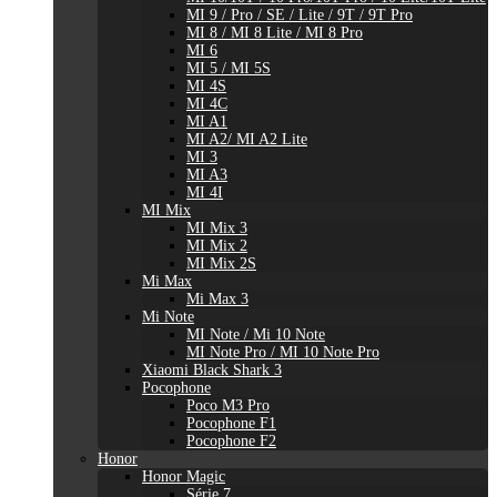
MI 9 / Pro / SE / Lite / 9T / 9T Pro
MI 8 / MI 8 Lite / MI 8 Pro
MI 6
MI 5 / MI 5S
MI 4S
MI 4C
MI A1
MI A2/ MI A2 Lite
MI 3
MI A3
MI 4I
MI Mix
MI Mix 3
MI Mix 2
MI Mix 2S
Mi Max
Mi Max 3
Mi Note
MI Note / Mi 10 Note
MI Note Pro / MI 10 Note Pro
Xiaomi Black Shark 3
Pocophone
Poco M3 Pro
Pocophone F1
Pocophone F2
Honor
Honor Magic
Série 7