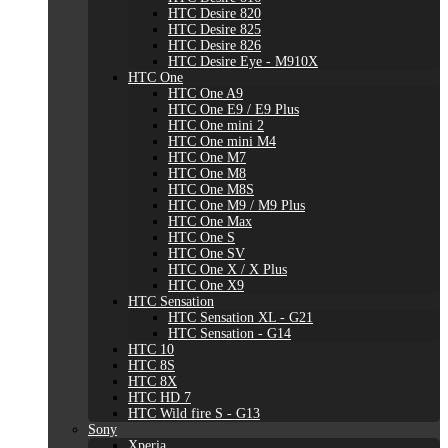
HTC Desire 820
HTC Desire 825
HTC Desire 826
HTC Desire Eye - M910X
HTC One
HTC One A9
HTC One E9 / E9 Plus
HTC One mini 2
HTC One mini M4
HTC One M7
HTC One M8
HTC One M8S
HTC One M9 / M9 Plus
HTC One Max
HTC One S
HTC One SV
HTC One X / X Plus
HTC One X9
HTC Sensation
HTC Sensation XL - G21
HTC Sensation - G14
HTC 10
HTC 8S
HTC 8X
HTC HD 7
HTC Wild fire S - G13
Sony
Xperia