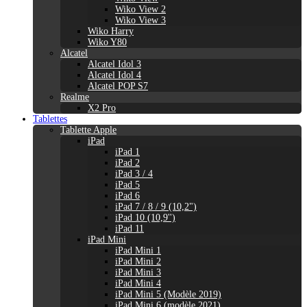
Wiko View 2
Wiko View 3
Wiko Harry
Wiko Y80
Alcatel
Alcatel Idol 3
Alcatel Idol 4
Alcatel POP S7
Realme
X2 Pro
Tablettes
Tablette Apple
iPad
iPad 1
iPad 2
iPad 3 / 4
iPad 5
iPad 6
iPad 7 / 8 / 9 (10,2")
iPad 10 (10,9'')
iPad 11
iPad Mini
iPad Mini 1
iPad Mini 2
iPad Mini 3
iPad Mini 4
iPad Mini 5 (Modèle 2019)
iPad Mini 6 (modèle 2021)