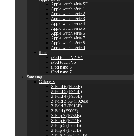
Apple watch série SE
Apple watch série 1
Apple watch série 2
Apple watch série 3
Apple watch série 4
Apple watch série 5
Apple watch série 6
Apple watch série 7
Apple watch série 8
Apple watch série 9
iPod
iPod touch V2-V4
iPod touch V5
iPod nano 6
iPod nano 7
Samsung
Galaxy Z
Z Fold 6 (F956B)
Z Fold 5 (F946B)
Z Fold 4 (F936B)
Z Fold 3 5G (F926B)
Z Fold 2 (F916B)
Z Fold (F900F)
Z Flip 7 (F766B)
Z Flip 6 (F741B)
Z Flip 5 (F731B)
Z Flip 4 (F721B)
Z Flip 3 5G (F711B)