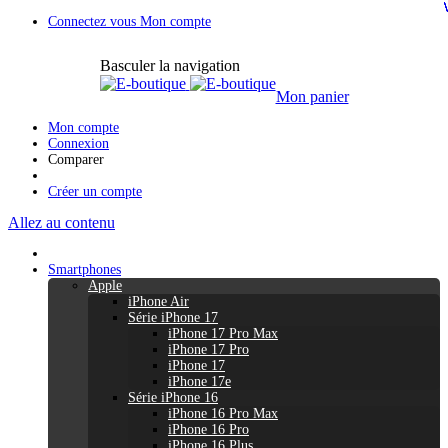
Connectez vous
Mon compte
Basculer la navigation
Mon panier
Mon compte
Connexion
Comparer
Créer un compte
Allez au contenu
Smartphones
Apple
iPhone Air
Série iPhone 17
iPhone 17 Pro Max
iPhone 17 Pro
iPhone 17
iPhone 17e
Série iPhone 16
iPhone 16 Pro Max
iPhone 16 Pro
iPhone 16 Plus