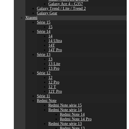
Galaxy Ace 4 - G357
Galaxy Trend / Lite / Trend 2
Galaxy Gear
Xiaomi
Série 15
15
Série 14
14
14 Ultra
14T
14T Pro
Série 13
13
13 Lite
13 Pro
Série 12
12
12 Pro
12 T
12T Pro
Série 11
Redmi Note
Redmi Note série 15
Redmi Note série 14
Redmi Note 14
Redmi Note 14 Pro
Redmi Note série 13
Redmi Note 13