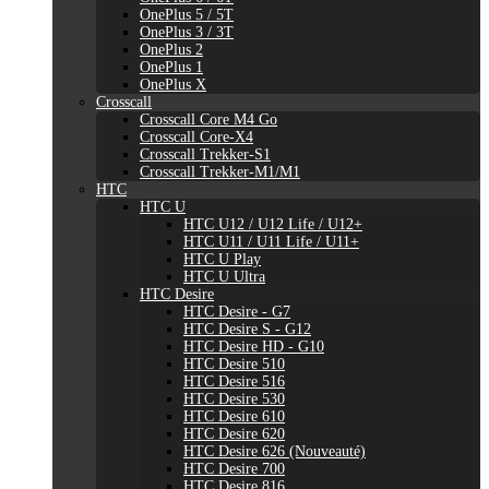
OnePlus 5 / 5T
OnePlus 3 / 3T
OnePlus 2
OnePlus 1
OnePlus X
Crosscall
Crosscall Core M4 Go
Crosscall Core-X4
Crosscall Trekker-S1
Crosscall Trekker-M1/M1
HTC
HTC U
HTC U12 / U12 Life / U12+
HTC U11 / U11 Life / U11+
HTC U Play
HTC U Ultra
HTC Desire
HTC Desire - G7
HTC Desire S - G12
HTC Desire HD - G10
HTC Desire 510
HTC Desire 516
HTC Desire 530
HTC Desire 610
HTC Desire 620
HTC Desire 626 (Nouveauté)
HTC Desire 700
HTC Desire 816