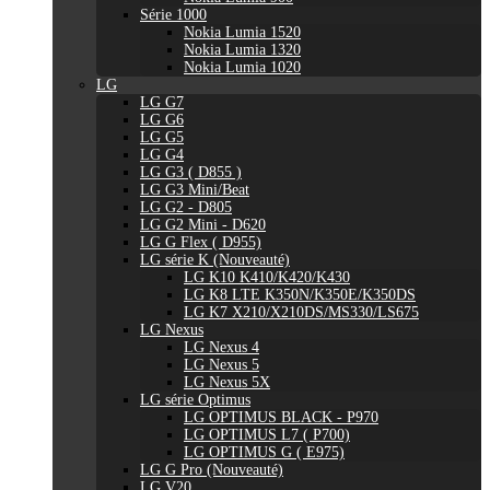
Série 1000
Nokia Lumia 1520
Nokia Lumia 1320
Nokia Lumia 1020
LG
LG G7
LG G6
LG G5
LG G4
LG G3 ( D855 )
LG G3 Mini/Beat
LG G2 - D805
LG G2 Mini - D620
LG G Flex ( D955)
LG série K (Nouveauté)
LG K10 K410/K420/K430
LG K8 LTE K350N/K350E/K350DS
LG K7 X210/X210DS/MS330/LS675
LG Nexus
LG Nexus 4
LG Nexus 5
LG Nexus 5X
LG série Optimus
LG OPTIMUS BLACK - P970
LG OPTIMUS L7 ( P700)
LG OPTIMUS G ( E975)
LG G Pro (Nouveauté)
LG V20