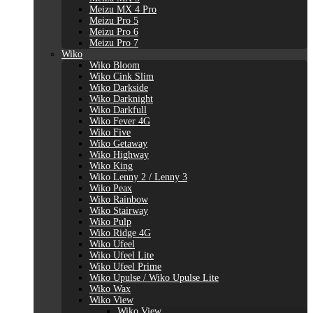
Meizu MX 4 Pro
Meizu Pro 5
Meizu Pro 6
Meizu Pro 7
Wiko
Wiko Bloom
Wiko Cink Slim
Wiko Darkside
Wiko Darknight
Wiko Darkfull
Wiko Fever 4G
Wiko Five
Wiko Getaway
Wiko Highway
Wiko King
Wiko Lenny 2 / Lenny 3
Wiko Peax
Wiko Rainbow
Wiko Stairway
Wiko Pulp
Wiko Ridge 4G
Wiko Ufeel
Wiko Ufeel Lite
Wiko Ufeel Prime
Wiko Upulse / Wiko Upulse Lite
Wiko Wax
Wiko View
Wiko View