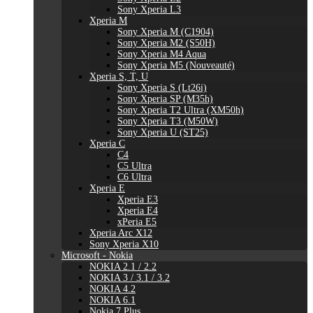
Sony Xperia L3
Xperia M
Sony Xperia M (C1904)
Sony Xperia M2 (S50H)
Sony Xperia M4 Aqua
Sony Xperia M5 (Nouveauté)
Xperia S, T, U
Sony Xperia S (Lt26i)
Sony Xperia SP (M35h)
Sony Xperia T2 Ultra (XM50h)
Sony Xperia T3 (M50W)
Sony Xperia U (ST25)
Xperia C
C4
C5 Ultra
C6 Ultra
Xperia E
Xperia E3
Xperia E4
xPeria E5
Xperia Arc X12
Sony Xperia X10
Microsoft - Nokia
NOKIA 2.1 / 2.2
NOKIA 3 / 3.1 / 3.2
NOKIA 4.2
NOKIA 6.1
Nokia 7 Plus