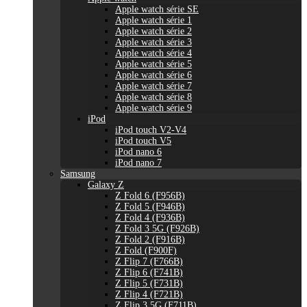
Apple watch série SE
Apple watch série 1
Apple watch série 2
Apple watch série 3
Apple watch série 4
Apple watch série 5
Apple watch série 6
Apple watch série 7
Apple watch série 8
Apple watch série 9
iPod
iPod touch V2-V4
iPod touch V5
iPod nano 6
iPod nano 7
Samsung
Galaxy Z
Z Fold 6 (F956B)
Z Fold 5 (F946B)
Z Fold 4 (F936B)
Z Fold 3 5G (F926B)
Z Fold 2 (F916B)
Z Fold (F900F)
Z Flip 7 (F766B)
Z Flip 6 (F741B)
Z Flip 5 (F731B)
Z Flip 4 (F721B)
Z Flip 3 5G (F711B)