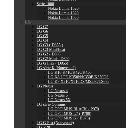
Série 1000
Nokia Lumia 1520
Nokia Lumia 1320
Nokia Lumia 1020
LG
LG G7
LG G6
LG G5
LG G4
LG G3 ( D855 )
LG G3 Mini/Beat
LG G2 - D805
LG G2 Mini - D620
LG G Flex ( D955)
LG série K (Nouveauté)
LG K10 K410/K420/K430
LG K8 LTE K350N/K350E/K350DS
LG K7 X210/X210DS/MS330/LS675
LG Nexus
LG Nexus 4
LG Nexus 5
LG Nexus 5X
LG série Optimus
LG OPTIMUS BLACK - P970
LG OPTIMUS L7 ( P700)
LG OPTIMUS G ( E975)
LG G Pro (Nouveauté)
LG V20