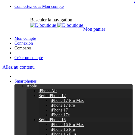
Connectez vous
Mon compte
Basculer la navigation
Mon panier
Mon compte
Connexion
Comparer
Créer un compte
Allez au contenu
Smartphones
Apple
iPhone Air
Série iPhone 17
iPhone 17 Pro Max
iPhone 17 Pro
iPhone 17
iPhone 17e
Série iPhone 16
iPhone 16 Pro Max
iPhone 16 Pro
iPhone 16 Plus