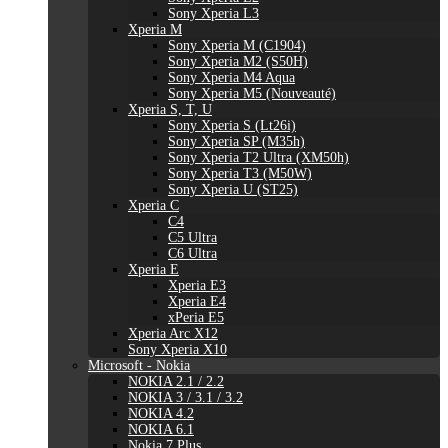
Sony Xperia L3
Xperia M
Sony Xperia M (C1904)
Sony Xperia M2 (S50H)
Sony Xperia M4 Aqua
Sony Xperia M5 (Nouveauté)
Xperia S, T, U
Sony Xperia S (Lt26i)
Sony Xperia SP (M35h)
Sony Xperia T2 Ultra (XM50h)
Sony Xperia T3 (M50W)
Sony Xperia U (ST25)
Xperia C
C4
C5 Ultra
C6 Ultra
Xperia E
Xperia E3
Xperia E4
xPeria E5
Xperia Arc X12
Sony Xperia X10
Microsoft - Nokia
NOKIA 2.1 / 2.2
NOKIA 3 / 3.1 / 3.2
NOKIA 4.2
NOKIA 6.1
Nokia 7 Plus