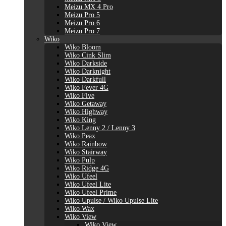
Meizu MX 4 Pro
Meizu Pro 5
Meizu Pro 6
Meizu Pro 7
Wiko
Wiko Bloom
Wiko Cink Slim
Wiko Darkside
Wiko Darknight
Wiko Darkfull
Wiko Fever 4G
Wiko Five
Wiko Getaway
Wiko Highway
Wiko King
Wiko Lenny 2 / Lenny 3
Wiko Peax
Wiko Rainbow
Wiko Stairway
Wiko Pulp
Wiko Ridge 4G
Wiko Ufeel
Wiko Ufeel Lite
Wiko Ufeel Prime
Wiko Upulse / Wiko Upulse Lite
Wiko Wax
Wiko View
Wiko View