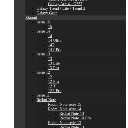
Galaxy Ace 4 - G357
Galaxy Trend / Lite / Trend 2
Galaxy Gear
Xiaomi
Série 15
15
Série 14
14
14 Ultra
14T
14T Pro
Série 13
13
13 Lite
13 Pro
Série 12
12
12 Pro
12 T
12T Pro
Série 11
Redmi Note
Redmi Note série 15
Redmi Note série 14
Redmi Note 14
Redmi Note 14 Pro
Redmi Note série 13
Redmi Note 13