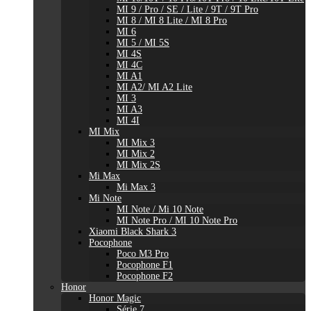
MI 9 / Pro / SE / Lite / 9T / 9T Pro
MI 8 / MI 8 Lite / MI 8 Pro
MI 6
MI 5 / MI 5S
MI 4S
MI 4C
MI A1
MI A2/ MI A2 Lite
MI 3
MI A3
MI 4I
MI Mix
MI Mix 3
MI Mix 2
MI Mix 2S
Mi Max
Mi Max 3
Mi Note
MI Note / Mi 10 Note
MI Note Pro / MI 10 Note Pro
Xiaomi Black Shark 3
Pocophone
Poco M3 Pro
Pocophone F1
Pocophone F2
Honor
Honor Magic
Série 7