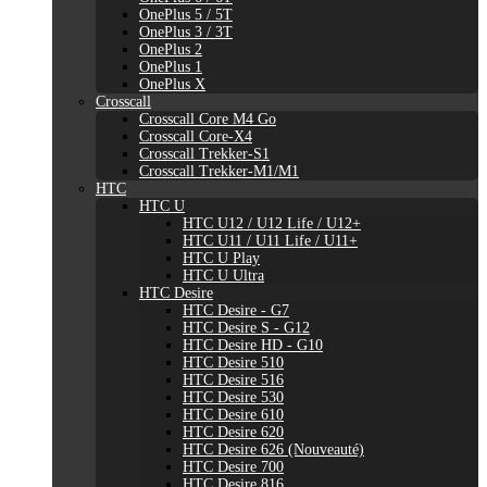
OnePlus 5 / 5T
OnePlus 3 / 3T
OnePlus 2
OnePlus 1
OnePlus X
Crosscall
Crosscall Core M4 Go
Crosscall Core-X4
Crosscall Trekker-S1
Crosscall Trekker-M1/M1
HTC
HTC U
HTC U12 / U12 Life / U12+
HTC U11 / U11 Life / U11+
HTC U Play
HTC U Ultra
HTC Desire
HTC Desire - G7
HTC Desire S - G12
HTC Desire HD - G10
HTC Desire 510
HTC Desire 516
HTC Desire 530
HTC Desire 610
HTC Desire 620
HTC Desire 626 (Nouveauté)
HTC Desire 700
HTC Desire 816