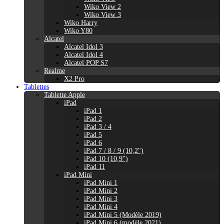
Wiko View 2
Wiko View 3
Wiko Harry
Wiko Y80
Alcatel
Alcatel Idol 3
Alcatel Idol 4
Alcatel POP S7
Realme
X2 Pro
Tablettes
Tablette Apple
iPad
iPad 1
iPad 2
iPad 3 / 4
iPad 5
iPad 6
iPad 7 / 8 / 9 (10,2")
iPad 10 (10,9'')
iPad 11
iPad Mini
iPad Mini 1
iPad Mini 2
iPad Mini 3
iPad Mini 4
iPad Mini 5 (Modèle 2019)
iPad Mini 6 (modèle 2021)