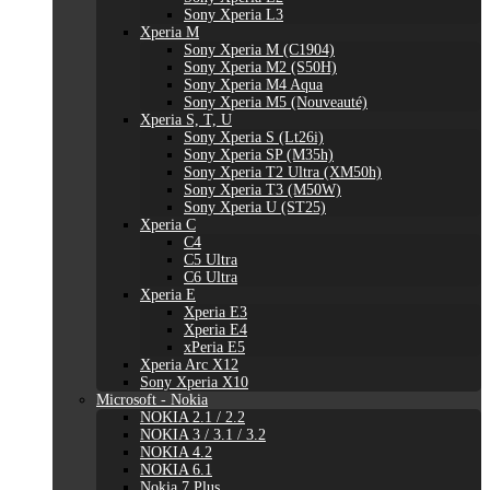
Sony Xperia L3
Xperia M
Sony Xperia M (C1904)
Sony Xperia M2 (S50H)
Sony Xperia M4 Aqua
Sony Xperia M5 (Nouveauté)
Xperia S, T, U
Sony Xperia S (Lt26i)
Sony Xperia SP (M35h)
Sony Xperia T2 Ultra (XM50h)
Sony Xperia T3 (M50W)
Sony Xperia U (ST25)
Xperia C
C4
C5 Ultra
C6 Ultra
Xperia E
Xperia E3
Xperia E4
xPeria E5
Xperia Arc X12
Sony Xperia X10
Microsoft - Nokia
NOKIA 2.1 / 2.2
NOKIA 3 / 3.1 / 3.2
NOKIA 4.2
NOKIA 6.1
Nokia 7 Plus