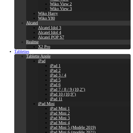
Wiko View 2
Wiko View 3
Wiko Harry
Wiko Y80
Alcatel
Alcatel Idol 3
Alcatel Idol 4
Alcatel POP S7
Realme
X2 Pro
Tablettes
Tablette Apple
iPad
iPad 1
iPad 2
iPad 3 / 4
iPad 5
iPad 6
iPad 7 / 8 / 9 (10,2")
iPad 10 (10,9'')
iPad 11
iPad Mini
iPad Mini 1
iPad Mini 2
iPad Mini 3
iPad Mini 4
iPad Mini 5 (Modèle 2019)
iPad Mini 6 (modèle 2021)