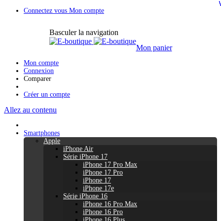
Connectez vous
Mon compte
Basculer la navigation
Mon panier
Mon compte
Connexion
Comparer
Créer un compte
Allez au contenu
Smartphones
Apple
iPhone Air
Série iPhone 17
iPhone 17 Pro Max
iPhone 17 Pro
iPhone 17
iPhone 17e
Série iPhone 16
iPhone 16 Pro Max
iPhone 16 Pro
iPhone 16 Plus