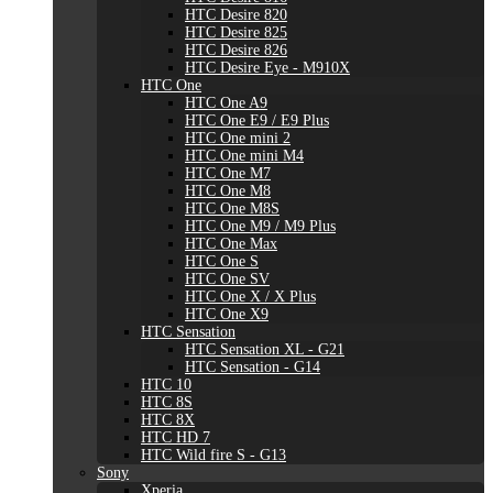
HTC Desire 820
HTC Desire 825
HTC Desire 826
HTC Desire Eye - M910X
HTC One
HTC One A9
HTC One E9 / E9 Plus
HTC One mini 2
HTC One mini M4
HTC One M7
HTC One M8
HTC One M8S
HTC One M9 / M9 Plus
HTC One Max
HTC One S
HTC One SV
HTC One X / X Plus
HTC One X9
HTC Sensation
HTC Sensation XL - G21
HTC Sensation - G14
HTC 10
HTC 8S
HTC 8X
HTC HD 7
HTC Wild fire S - G13
Sony
Xperia