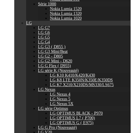
Série 1000
Nokia Lumia 1520
Nokia Lumia 1320
Nokia Lumia 1020
LG
LG G7
LG G6
LG G5
LG G4
LG G3 ( D855 )
LG G3 Mini/Beat
LG G2 - D805
LG G2 Mini - D620
LG G Flex ( D955)
LG série K (Nouveauté)
LG K10 K410/K420/K430
LG K8 LTE K350N/K350E/K350DS
LG K7 X210/X210DS/MS330/LS675
LG Nexus
LG Nexus 4
LG Nexus 5
LG Nexus 5X
LG série Optimus
LG OPTIMUS BLACK - P970
LG OPTIMUS L7 ( P700)
LG OPTIMUS G ( E975)
LG G Pro (Nouveauté)
LG V20