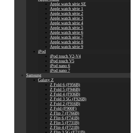
Apple watch série SE
Apple watch série 1
Apple watch série 2
Apple watch série 3
Apple watch série 4
Apple watch série 5
Apple watch série 6
Apple watch série 7
Apple watch série 8
Apple watch série 9
iPod
iPod touch V2-V4
iPod touch V5
iPod nano 6
iPod nano 7
Samsung
Galaxy Z
Z Fold 6 (F956B)
Z Fold 5 (F946B)
Z Fold 4 (F936B)
Z Fold 3 5G (F926B)
Z Fold 2 (F916B)
Z Fold (F900F)
Z Flip 7 (F766B)
Z Flip 6 (F741B)
Z Flip 5 (F731B)
Z Flip 4 (F721B)
Z Flip 3 5G (F711B)