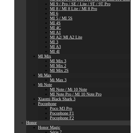
MI 9 / Pro / SE / Lite / 9T / 9T Pro
MI 8 / MI 8 Lite / MI 8 Pro
MI 6
MI 5 / MI 5S
MI 4S
MI 4C
MI A1
MI A2/ MI A2 Lite
MI 3
MI A3
MI 4I
MI Mix
MI Mix 3
MI Mix 2
MI Mix 2S
Mi Max
Mi Max 3
Mi Note
MI Note / Mi 10 Note
MI Note Pro / MI 10 Note Pro
Xiaomi Black Shark 3
Pocophone
Poco M3 Pro
Pocophone F1
Pocophone F2
Honor
Honor Magic
Série 7