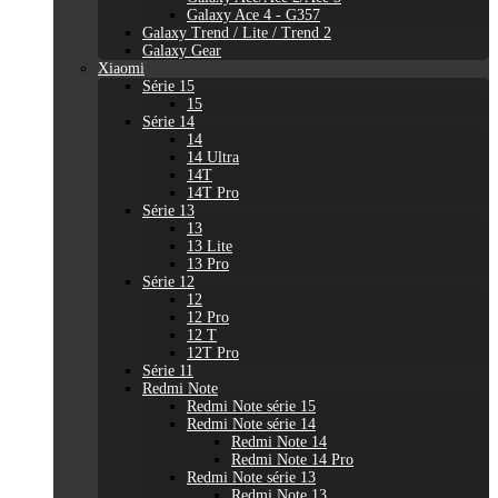
Galaxy Ace 4 - G357
Galaxy Trend / Lite / Trend 2
Galaxy Gear
Xiaomi
Série 15
15
Série 14
14
14 Ultra
14T
14T Pro
Série 13
13
13 Lite
13 Pro
Série 12
12
12 Pro
12 T
12T Pro
Série 11
Redmi Note
Redmi Note série 15
Redmi Note série 14
Redmi Note 14
Redmi Note 14 Pro
Redmi Note série 13
Redmi Note 13