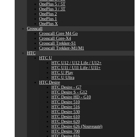
OnePlus 5 / 5T
OnePlus 3 / 3T
OnePlus 2
OnePlus 1
OnePlus X
Crosscall
Crosscall Core M4 Go
Crosscall Core-X4
Crosscall Trekker-S1
Crosscall Trekker-M1/M1
HTC
HTC U
HTC U12 / U12 Life / U12+
HTC U11 / U11 Life / U11+
HTC U Play
HTC U Ultra
HTC Desire
HTC Desire - G7
HTC Desire S - G12
HTC Desire HD - G10
HTC Desire 510
HTC Desire 516
HTC Desire 530
HTC Desire 610
HTC Desire 620
HTC Desire 626 (Nouveauté)
HTC Desire 700
HTC Desire 816