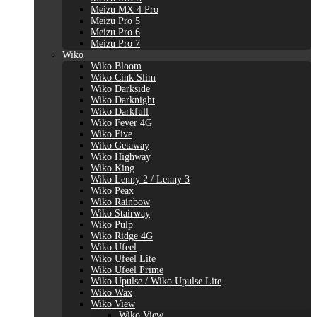
Meizu MX 4 Pro
Meizu Pro 5
Meizu Pro 6
Meizu Pro 7
Wiko
Wiko Bloom
Wiko Cink Slim
Wiko Darkside
Wiko Darknight
Wiko Darkfull
Wiko Fever 4G
Wiko Five
Wiko Getaway
Wiko Highway
Wiko King
Wiko Lenny 2 / Lenny 3
Wiko Peax
Wiko Rainbow
Wiko Stairway
Wiko Pulp
Wiko Ridge 4G
Wiko Ufeel
Wiko Ufeel Lite
Wiko Ufeel Prime
Wiko Upulse / Wiko Upulse Lite
Wiko Wax
Wiko View
Wiko View