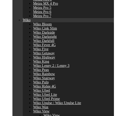
Meizu MX 4 Pro
Meizu Pro 5
Meizu Pro 6
Meizu Pro 7
Wiko
Wiko Bloom
Wiko Cink Slim
Wiko Darkside
Wiko Darknight
Wiko Darkfull
Wiko Fever 4G
Wiko Five
Wiko Getaway
Wiko Highway
Wiko King
Wiko Lenny 2 / Lenny 3
Wiko Peax
Wiko Rainbow
Wiko Stairway
Wiko Pulp
Wiko Ridge 4G
Wiko Ufeel
Wiko Ufeel Lite
Wiko Ufeel Prime
Wiko Upulse / Wiko Upulse Lite
Wiko Wax
Wiko View
Wiko View