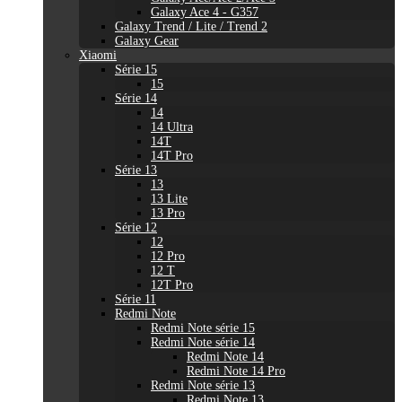
Galaxy Ace 4 - G357
Galaxy Trend / Lite / Trend 2
Galaxy Gear
Xiaomi
Série 15
15
Série 14
14
14 Ultra
14T
14T Pro
Série 13
13
13 Lite
13 Pro
Série 12
12
12 Pro
12 T
12T Pro
Série 11
Redmi Note
Redmi Note série 15
Redmi Note série 14
Redmi Note 14
Redmi Note 14 Pro
Redmi Note série 13
Redmi Note 13