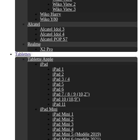
Wiko View 2
Wiko View 3
Wiko Harry
Wiko Y80
Alcatel
Alcatel Idol 3
Alcatel Idol 4
Alcatel POP S7
Realme
X2 Pro
Tablettes
Tablette Apple
iPad
iPad 1
iPad 2
iPad 3 / 4
iPad 5
iPad 6
iPad 7 / 8 / 9 (10,2")
iPad 10 (10,9'')
iPad 11
iPad Mini
iPad Mini 1
iPad Mini 2
iPad Mini 3
iPad Mini 4
iPad Mini 5 (Modèle 2019)
iPad Mini 6 (modèle 2021)