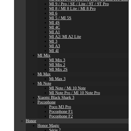
MI 9 / Pro / SE / Lite / 9T / 9T Pro
MI 8 / MI 8 Lite / MI 8 Pro
MI 6
MI 5 / MI 5S
MI 4S
MI 4C
MI A1
MI A2/ MI A2 Lite
MI 3
MI A3
MI 4I
MI Mix
MI Mix 3
MI Mix 2
MI Mix 2S
Mi Max
Mi Max 3
Mi Note
MI Note / Mi 10 Note
MI Note Pro / MI 10 Note Pro
Xiaomi Black Shark 3
Pocophone
Poco M3 Pro
Pocophone F1
Pocophone F2
Honor
Honor Magic
Série 7