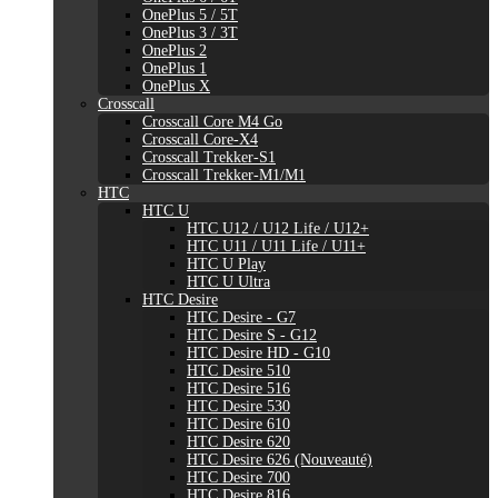
OnePlus 5 / 5T
OnePlus 3 / 3T
OnePlus 2
OnePlus 1
OnePlus X
Crosscall
Crosscall Core M4 Go
Crosscall Core-X4
Crosscall Trekker-S1
Crosscall Trekker-M1/M1
HTC
HTC U
HTC U12 / U12 Life / U12+
HTC U11 / U11 Life / U11+
HTC U Play
HTC U Ultra
HTC Desire
HTC Desire - G7
HTC Desire S - G12
HTC Desire HD - G10
HTC Desire 510
HTC Desire 516
HTC Desire 530
HTC Desire 610
HTC Desire 620
HTC Desire 626 (Nouveauté)
HTC Desire 700
HTC Desire 816