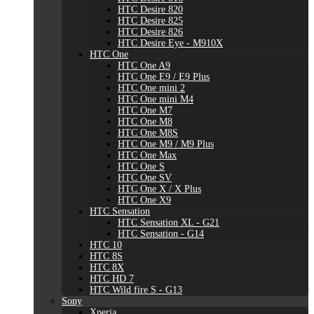
HTC Desire 820
HTC Desire 825
HTC Desire 826
HTC Desire Eye - M910X
HTC One
HTC One A9
HTC One E9 / E9 Plus
HTC One mini 2
HTC One mini M4
HTC One M7
HTC One M8
HTC One M8S
HTC One M9 / M9 Plus
HTC One Max
HTC One S
HTC One SV
HTC One X / X Plus
HTC One X9
HTC Sensation
HTC Sensation XL - G21
HTC Sensation - G14
HTC 10
HTC 8S
HTC 8X
HTC HD 7
HTC Wild fire S - G13
Sony
Xperia