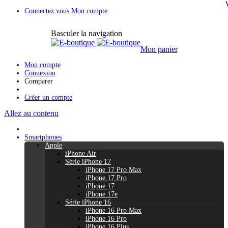
Connectez vous
Mon compte
Basculer la navigation
Mon panier
Mon compte
Connexion
Comparer
Créer un compte
Allez au contenu
Smartphones
Apple
iPhone Air
Série iPhone 17
iPhone 17 Pro Max
iPhone 17 Pro
iPhone 17
iPhone 17e
Série iPhone 16
iPhone 16 Pro Max
iPhone 16 Pro
iPhone 16 Plus