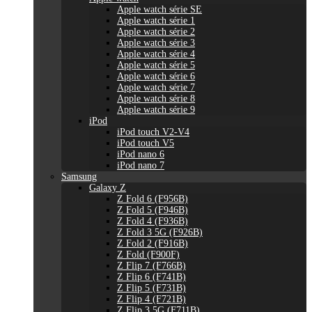
Apple watch série SE
Apple watch série 1
Apple watch série 2
Apple watch série 3
Apple watch série 4
Apple watch série 5
Apple watch série 6
Apple watch série 7
Apple watch série 8
Apple watch série 9
iPod
iPod touch V2-V4
iPod touch V5
iPod nano 6
iPod nano 7
Samsung
Galaxy Z
Z Fold 6 (F956B)
Z Fold 5 (F946B)
Z Fold 4 (F936B)
Z Fold 3 5G (F926B)
Z Fold 2 (F916B)
Z Fold (F900F)
Z Flip 7 (F766B)
Z Flip 6 (F741B)
Z Flip 5 (F731B)
Z Flip 4 (F721B)
Z Flip 3 5G (F711B)