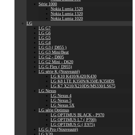
Série 1000
Nokia Lumia 1520
Nokia Lumia 1320
Nokia Lumia 1020
LG
LG G7
LG G6
LG G5
LG G4
LG G3 ( D855 )
LG G3 Mini/Beat
LG G2 - D805
LG G2 Mini - D620
LG G Flex ( D955)
LG série K (Nouveauté)
LG K10 K410/K420/K430
LG K8 LTE K350N/K350E/K350DS
LG K7 X210/X210DS/MS330/LS675
LG Nexus
LG Nexus 4
LG Nexus 5
LG Nexus 5X
LG série Optimus
LG OPTIMUS BLACK - P970
LG OPTIMUS L7 ( P700)
LG OPTIMUS G ( E975)
LG G Pro (Nouveauté)
LG V20