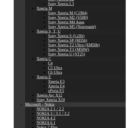
Sony Xperia L3
Xperia M
Sony Xperia M (C1904)
Sony Xperia M2 (S50H)
Sony Xperia M4 Aqua
Sony Xperia M5 (Nouveauté)
Xperia S, T, U
Sony Xperia S (Lt26i)
Sony Xperia SP (M35h)
Sony Xperia T2 Ultra (XM50h)
Sony Xperia T3 (M50W)
Sony Xperia U (ST25)
Xperia C
C4
C5 Ultra
C6 Ultra
Xperia E
Xperia E3
Xperia E4
xPeria E5
Xperia Arc X12
Sony Xperia X10
Microsoft - Nokia
NOKIA 2.1 / 2.2
NOKIA 3 / 3.1 / 3.2
NOKIA 4.2
NOKIA 6.1
Nokia 7 Plus