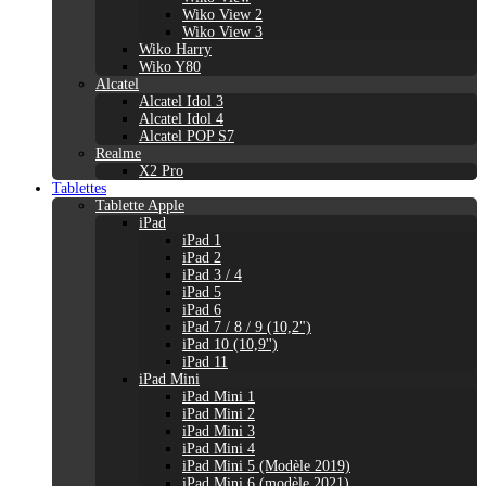
Wiko View 2
Wiko View 3
Wiko Harry
Wiko Y80
Alcatel
Alcatel Idol 3
Alcatel Idol 4
Alcatel POP S7
Realme
X2 Pro
Tablettes
Tablette Apple
iPad
iPad 1
iPad 2
iPad 3 / 4
iPad 5
iPad 6
iPad 7 / 8 / 9 (10,2")
iPad 10 (10,9'')
iPad 11
iPad Mini
iPad Mini 1
iPad Mini 2
iPad Mini 3
iPad Mini 4
iPad Mini 5 (Modèle 2019)
iPad Mini 6 (modèle 2021)