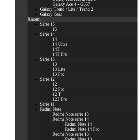
Galaxy Ace 4 - G357
Galaxy Trend / Lite / Trend 2
Galaxy Gear
Xiaomi
Série 15
15
Série 14
14
14 Ultra
14T
14T Pro
Série 13
13
13 Lite
13 Pro
Série 12
12
12 Pro
12 T
12T Pro
Série 11
Redmi Note
Redmi Note série 15
Redmi Note série 14
Redmi Note 14
Redmi Note 14 Pro
Redmi Note série 13
Redmi Note 13