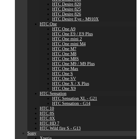
HTC Desire 820
HTC Desire 825
HTC Desire 826
HTC Desire Eye - M910X
HTC One
HTC One A9
HTC One E9 / E9 Plus
HTC One mini 2
HTC One mini M4
HTC One M7
HTC One M8
HTC One M8S
HTC One M9 / M9 Plus
HTC One Max
HTC One S
HTC One SV
HTC One X / X Plus
HTC One X9
HTC Sensation
HTC Sensation XL - G21
HTC Sensation - G14
HTC 10
HTC 8S
HTC 8X
HTC HD 7
HTC Wild fire S - G13
Sony
Xperia