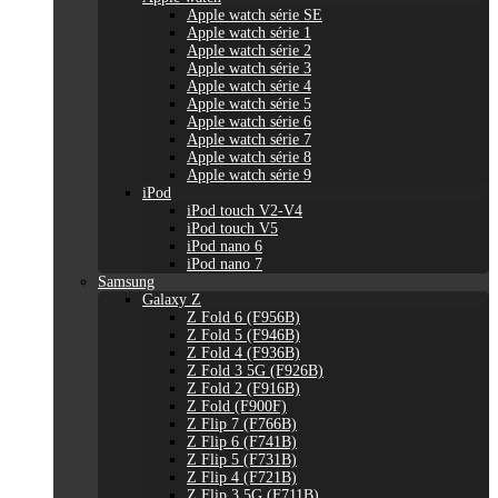
Apple watch série SE
Apple watch série 1
Apple watch série 2
Apple watch série 3
Apple watch série 4
Apple watch série 5
Apple watch série 6
Apple watch série 7
Apple watch série 8
Apple watch série 9
iPod
iPod touch V2-V4
iPod touch V5
iPod nano 6
iPod nano 7
Samsung
Galaxy Z
Z Fold 6 (F956B)
Z Fold 5 (F946B)
Z Fold 4 (F936B)
Z Fold 3 5G (F926B)
Z Fold 2 (F916B)
Z Fold (F900F)
Z Flip 7 (F766B)
Z Flip 6 (F741B)
Z Flip 5 (F731B)
Z Flip 4 (F721B)
Z Flip 3 5G (F711B)