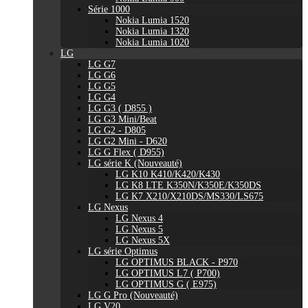
Série 1000
Nokia Lumia 1520
Nokia Lumia 1320
Nokia Lumia 1020
LG
LG G7
LG G6
LG G5
LG G4
LG G3 ( D855 )
LG G3 Mini/Beat
LG G2 - D805
LG G2 Mini - D620
LG G Flex ( D955)
LG série K (Nouveauté)
LG K10 K410/K420/K430
LG K8 LTE K350N/K350E/K350DS
LG K7 X210/X210DS/MS330/LS675
LG Nexus
LG Nexus 4
LG Nexus 5
LG Nexus 5X
LG série Optimus
LG OPTIMUS BLACK - P970
LG OPTIMUS L7 ( P700)
LG OPTIMUS G ( E975)
LG G Pro (Nouveauté)
LG V20