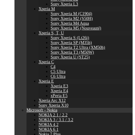
Sony Xperia L3
Xperia M
Sony Xperia M (C1904)
Sony Xperia M2 (S50H)
Sony Xperia M4 Aqua
Sony Xperia M5 (Nouveauté)
Xperia S, T, U
Sony Xperia S (Lt26i)
Sony Xperia SP (M35h)
Sony Xperia T2 Ultra (XM50h)
Sony Xperia T3 (M50W)
Sony Xperia U (ST25)
Xperia C
C4
C5 Ultra
C6 Ultra
Xperia E
Xperia E3
Xperia E4
xPeria E5
Xperia Arc X12
Sony Xperia X10
Microsoft - Nokia
NOKIA 2.1 / 2.2
NOKIA 3 / 3.1 / 3.2
NOKIA 4.2
NOKIA 6.1
Nokia 7 Plus