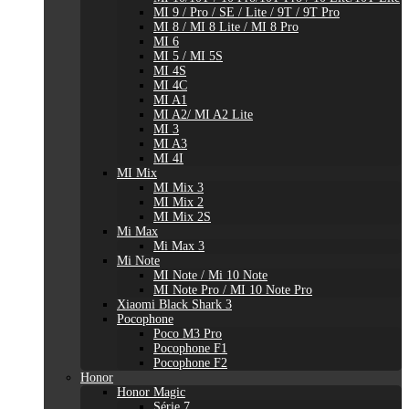
MI 9 / Pro / SE / Lite / 9T / 9T Pro
MI 8 / MI 8 Lite / MI 8 Pro
MI 6
MI 5 / MI 5S
MI 4S
MI 4C
MI A1
MI A2/ MI A2 Lite
MI 3
MI A3
MI 4I
MI Mix
MI Mix 3
MI Mix 2
MI Mix 2S
Mi Max
Mi Max 3
Mi Note
MI Note / Mi 10 Note
MI Note Pro / MI 10 Note Pro
Xiaomi Black Shark 3
Pocophone
Poco M3 Pro
Pocophone F1
Pocophone F2
Honor
Honor Magic
Série 7