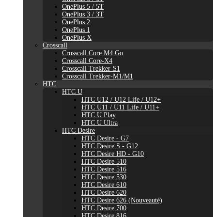
OnePlus 5 / 5T
OnePlus 3 / 3T
OnePlus 2
OnePlus 1
OnePlus X
Crosscall
Crosscall Core M4 Go
Crosscall Core-X4
Crosscall Trekker-S1
Crosscall Trekker-M1/M1
HTC
HTC U
HTC U12 / U12 Life / U12+
HTC U11 / U11 Life / U11+
HTC U Play
HTC U Ultra
HTC Desire
HTC Desire - G7
HTC Desire S - G12
HTC Desire HD - G10
HTC Desire 510
HTC Desire 516
HTC Desire 530
HTC Desire 610
HTC Desire 620
HTC Desire 626 (Nouveauté)
HTC Desire 700
HTC Desire 816