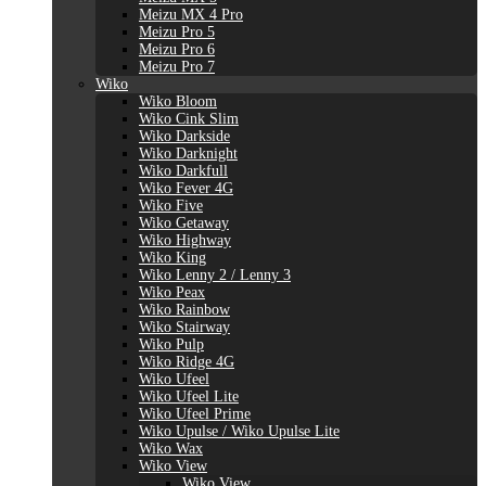
Meizu MX 4 Pro
Meizu Pro 5
Meizu Pro 6
Meizu Pro 7
Wiko
Wiko Bloom
Wiko Cink Slim
Wiko Darkside
Wiko Darknight
Wiko Darkfull
Wiko Fever 4G
Wiko Five
Wiko Getaway
Wiko Highway
Wiko King
Wiko Lenny 2 / Lenny 3
Wiko Peax
Wiko Rainbow
Wiko Stairway
Wiko Pulp
Wiko Ridge 4G
Wiko Ufeel
Wiko Ufeel Lite
Wiko Ufeel Prime
Wiko Upulse / Wiko Upulse Lite
Wiko Wax
Wiko View
Wiko View