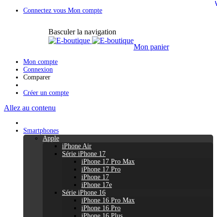
Connectez vous
Mon compte
Basculer la navigation
Mon panier
Mon compte
Connexion
Comparer
Créer un compte
Allez au contenu
Smartphones
Apple
iPhone Air
Série iPhone 17
iPhone 17 Pro Max
iPhone 17 Pro
iPhone 17
iPhone 17e
Série iPhone 16
iPhone 16 Pro Max
iPhone 16 Pro
iPhone 16 Plus